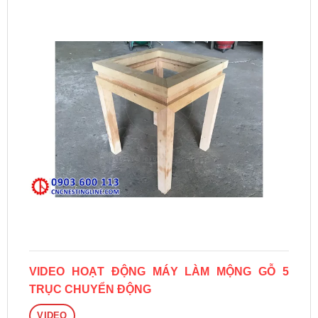
VIDEO HOẠT ĐỘNG MÁY LÀM MỘNG GỖ 5
TRỤC CHUYỂN ĐỘNG
VIDEO