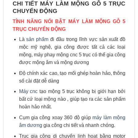
CHI TIẾT MÁY LÀM MỘNG GỖ 5 TRỤC
CHUYỂN ĐỘNG
TÍNH NĂNG NỔI BẬT MÁY LÀM MỘNG GỖ 5
TRỤC CHUYỂN ĐỘNG
Là
sản phẩm
đi đầu trong lĩnh vực sản xuất đồ
mộc mỹ nghệ, gia công được tất cả các loại
mộng, máy phay mộng cnc 5 trục có thể gia công
được mộng âm và mộng dương
Độ chính xác cao, tạo mối ghép hoàn hảo, thông
số cài đặt dễ dàng
Máy cnc
tạo mộng 5 trục không bị giới hạn bởi
bất cứ loại mộng nào , giúp tạo ra các sản phẩm
hoàn hảo nhất.
Cụm gia công xoay 360 độ giúp
máy làm mộng
âm dương
gia công chi tiết và nhanh chóng.
Trục gia công di chuyển linh hoạt bằng motor