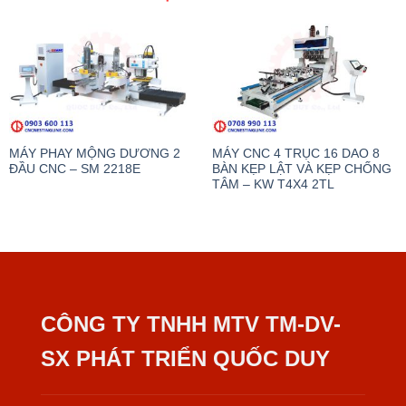
MÁY PHAY MỘNG DƯƠNG 2
MÁY CNC 4 TRỤC 16 DAO 8
ĐẦU CNC – SM 2218E
BÀN KẸP LẬT VÀ KẸP CHỐNG
TÂM – KW T4X4 2TL
CÔNG TY TNHH MTV TM-DV-
SX PHÁT TRIỂN QUỐC DUY