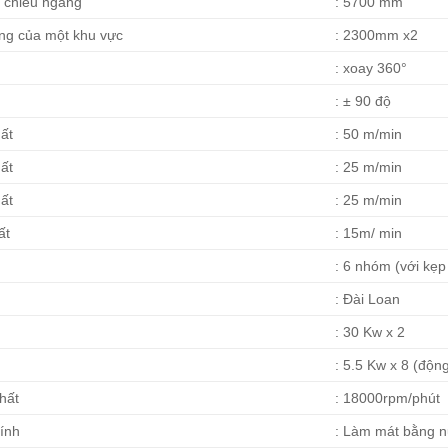
o chiều ngang
: 5700 mm
ang của một khu vực
: 2300mm x2
: xoay 360°
: ± 90 độ
ất
: 50 m/min
ất
: 25 m/min
ất
: 25 m/min
ất
: 15m/ min
: 6 nhóm (với kẹp
: Đài Loan
: 30 Kw x 2
: 5.5 Kw x 8 (độn
hất
: 18000rpm/phút
ính
: Làm mát bằng 