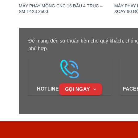
MÁY PHAY MỘNG CNC 16 ĐẦU 4 TRỤC –
MÁY PHAY
SM T4X3 2500
XOAY 90 Đ
Để mang đến sự thuận tiện cho quý khách, chúng
phù hợp.
HOTLINE
FACE
GỌI NGAY