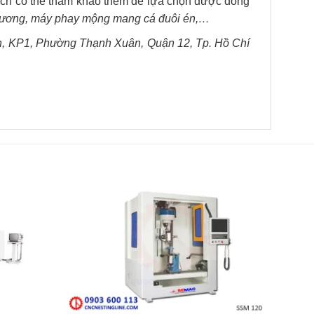
ch có thể tham khảo thêm để lựa chọn được dòng
ương, máy phay mộng mang cá đuôi én,…
, KP1, Phường Thạnh Xuân, Quận 12, Tp. Hồ Chí