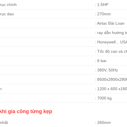
rục chính
: 1.5HP
trục dao
: 270mm
: Airtac Đài Loan
: ray dẫn hướng t
: Honeywell , US
: Tốc độ cao và c
: 6 bar
: 380V, 50Hz
: 8500x2800x28
n
: 1200 x 600 x1
: 7000 kg
khi gia công từng kẹp
 nhất
: 260mm