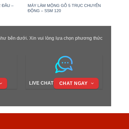
 ĐẦU –
MÁY LÀM MỘNG GỖ 5 TRỤC CHUYỂN
MÁY 
ĐỘNG – SSM 120
CNC –
như bên dưới. Xin vui lòng lựa chọn phương thức
LIVE CHAT
CHAT NGAY