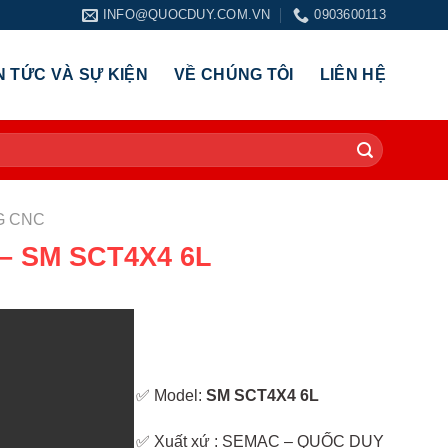
INFO@QUOCDUY.COM.VN
0903600113
N TỨC VÀ SỰ KIỆN
VỀ CHÚNG TÔI
LIÊN HỆ
G CNC
 SM SCT4X4 6L
✅ Model:
SM SCT4X4 6L
✅ Xuất xứ : SEMAC – QUỐC DUY