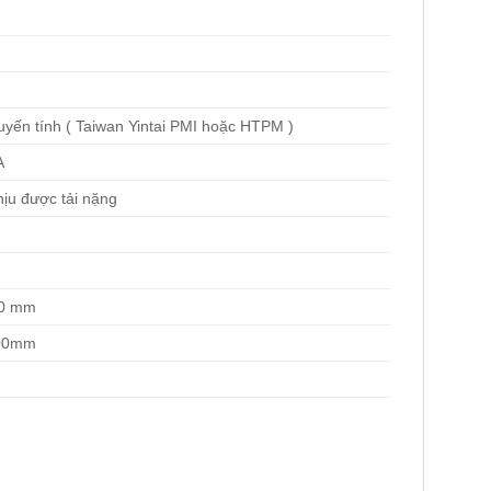
uyến tính ( Taiwan Yintai PMI hoặc HTPM )
A
hịu được tải nặng
00 mm
800mm