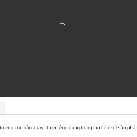
)
dương cnc bàn xoay
, được ứng dụng trong tạo liên kết sản ph