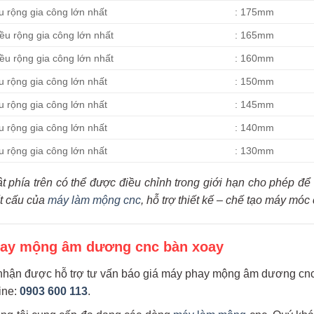
rộng gia công lớn nhất
: 175mm
u rộng gia công lớn nhất
: 165mm
u rộng gia công lớn nhất
: 160mm
 rộng gia công lớn nhất
: 150mm
 rộng gia công lớn nhất
: 145mm
 rộng gia công lớn nhất
: 140mm
 rộng gia công lớn nhất
: 130mm
ật phía trên có thể được điều chỉnh trong giới hạn cho phép
t cấu của
máy làm mộng cnc
,
hỗ trợ thiết kế – chế tạo máy móc
hay mộng âm dương cnc bàn xoay
hận được hỗ trợ tư vấn báo giá máy phay mộng âm dương cnc b
line:
0903 600 113
.