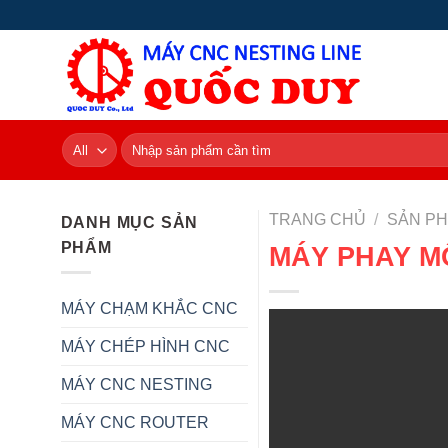
Skip
to
content
Tìm
kiếm:
TRANG CHỦ
/
SẢN P
DANH MỤC SẢN
PHẨM
MÁY PHAY M
MÁY CHẠM KHẮC CNC
MÁY CHÉP HÌNH CNC
MÁY CNC NESTING
MÁY CNC ROUTER