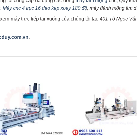
ng tôi cung cấp đa dạng các dòng
máy làm mộng
cnc, Quý khá
t:
Máy cnc 4 trục 16 dao kẹp xoay 180 độ
, máy đánh mộng âm d
xem máy trực tiếp tại xuống của chúng tôi tại:
401 Tô Ngọc Vân
cduy.com.vn
.