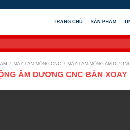
TRANG CHỦ
SẢN PHẨM
TI
HẨM
/
MÁY LÀM MỘNG CNC
/
MÁY LÀM MỘNG ÂM DƯƠN
ỘNG ÂM DƯƠNG CNC BÀN XOAY –