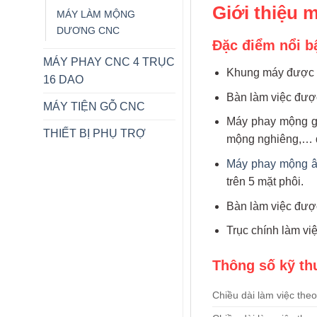
Giới thiệu
MÁY LÀM MỘNG
DƯƠNG CNC
Đặc điểm nổi 
MÁY PHAY CNC 4 TRỤC
Khung máy được th
16 DAO
Bàn làm việc được 
MÁY TIỆN GỖ CNC
Máy phay mộng gỗ
THIẾT BỊ PHỤ TRỢ
mộng nghiêng,… 
Máy phay mộng 
trên 5 mặt phôi.
Bàn làm việc được
Trục chính làm vi
Thông số kỹ t
Chiều dài làm việc the