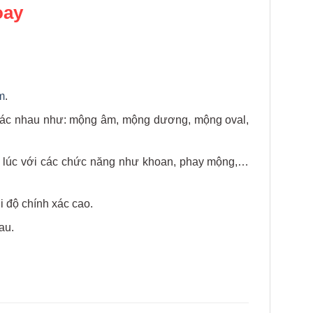
oay
m
.
khác nhau như: mộng âm, mộng dương, mộng oval,
g lúc với các chức năng như khoan, phay mộng,…
i độ chính xác cao.
au.