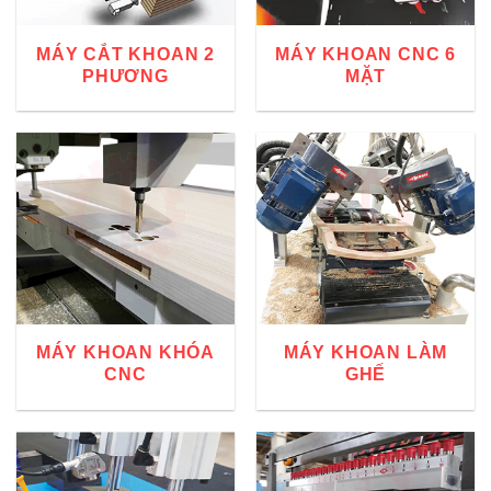
MÁY CẮT KHOAN 2
MÁY KHOAN CNC 6
PHƯƠNG
MẶT
MÁY KHOAN KHÓA
MÁY KHOAN LÀM
CNC
GHẾ