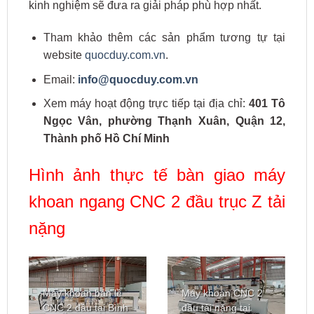
kinh nghiệm sẽ đưa ra giải pháp phù hợp nhất.
Tham khảo thêm các sản phẩm tương tự tại
website
quocduy.com.vn
.
Email:
info@quocduy.com.vn
Xem máy hoạt động trực tiếp tại địa chỉ:
401 Tô
Ngọc Vân, phường Thạnh Xuân, Quận 12,
Thành phố Hồ Chí Minh
Hình ảnh thực tế bàn giao máy
khoan ngang CNC 2 đầu trục Z tải
nặng
Máy khoan bản lề
Máy khoan CNC 2
CNC 2 đầu tại Bình
đầu tải nặng tại