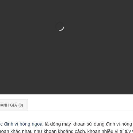
ÁNH GIÁ (0)
 định vị hồng ngoại
là dòng máy khoan sử dụng định vị hồng
hoan khác nhau như khoan khoảng cách, khoan nhiều vị trí tùy