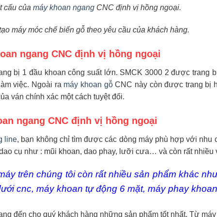
t cấu của
máy khoan ngang
CNC định vị hồng ngoại.
ế tạo máy móc chế biến gỗ theo yêu cầu của khách hàng.
oan ngang CNC định vị hồng ngoại
g bị 1 đầu khoan công suất lớn. SMCK 3000 2 được trang bị 
làm việc. Ngoài ra
máy khoan gỗ
CNC này còn được trang bị h
a ván chính xác một cách tuyệt đối.
an ngang CNC định vị hồng ngoại
 line
, bạn không chỉ tìm được các dòng máy phù hợp với nhu cầ
 dao cụ như : mũi khoan, dao phay, lưỡi cưa… và còn rất nhiều 
máy trên chúng tôi còn rất nhiều sản phẩm khác nh
ưới cnc, máy khoan tự động 6 mặt, máy phay kho
ang đến cho quý khách hàng những sản phẩm tốt nhất. Từ máy mó