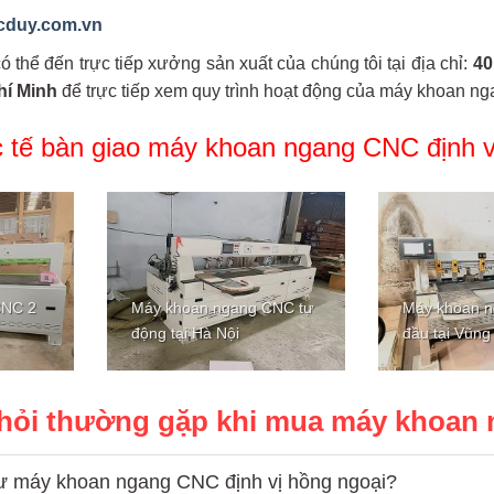
cduy.com.vn
 thể đến trực tiếp xưởng sản xuất của chúng tôi tại địa chỉ:
40
hí Minh
để trực tiếp xem quy trình hoạt động của máy khoan ng
 tế bàn giao máy khoan ngang CNC định v
CNC 2
Máy khoan ngang CNC tự
Máy khoan 
động tại Hà Nội
đầu tại Vũng
hỏi thường gặp khi mua máy khoan n
ư máy khoan ngang CNC định vị hồng ngoại?