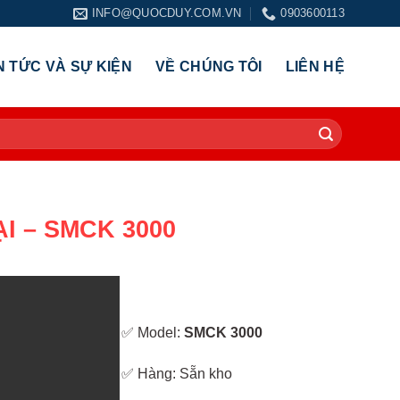
INFO@QUOCDUY.COM.VN
0903600113
N TỨC VÀ SỰ KIỆN
VỀ CHÚNG TÔI
LIÊN HỆ
 – SMCK 3000
✅ Model:
SMCK 3000
✅ Hàng: Sẵn kho