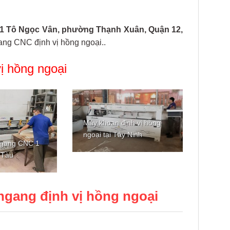
1 Tô Ngọc Vân, phường Thạnh Xuân, Quận 12,
ang CNC định vị hồng ngoại..
ị hồng ngoại
Máy khoan định vị hồng
Máy k
ngoại tại Tây Ninh
ngang CNC 1
biến h
 Tàu
An
gang định vị hồng ngoại