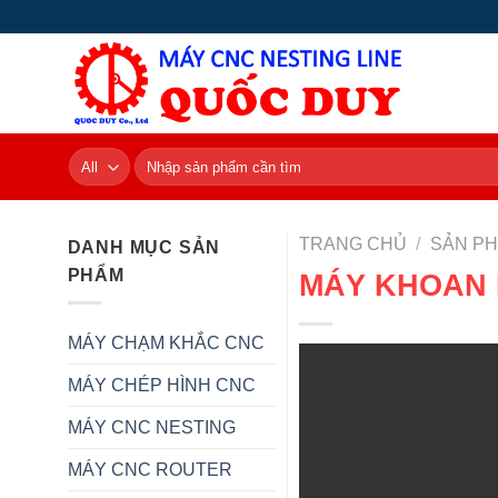
Skip
to
content
Tìm
kiếm:
TRANG CHỦ
/
SẢN P
DANH MỤC SẢN
PHẨM
MÁY KHOAN 
MÁY CHẠM KHẮC CNC
MÁY CHÉP HÌNH CNC
MÁY CNC NESTING
MÁY CNC ROUTER