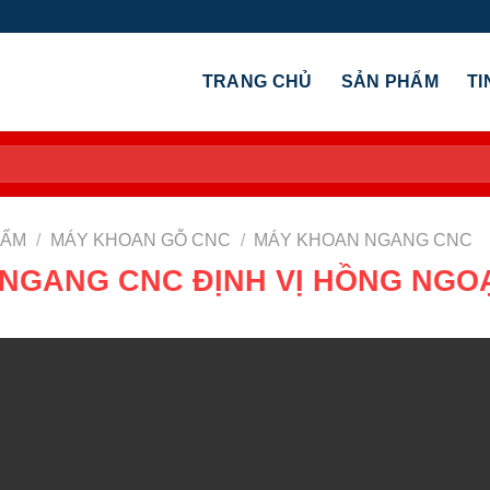
TRANG CHỦ
SẢN PHẨM
TI
HẨM
/
MÁY KHOAN GỖ CNC
/
MÁY KHOAN NGANG CNC
NGANG CNC ĐỊNH VỊ HỒNG NGOẠI