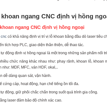
y khoan ngang CNC định vị hồng ngo
khoan ngang CNC định vị hồng ngoại
 cnc
có khả năng định vị trí vị lỗ khoan bằng đầu dò laser tiêu 
n tích hợp PLC, giao diện thân thiện, dễ thao tác.
ự động định vị hồng ngoại là một trong những sản phẩm nổi tr
hiều chức năng khác nhau như: phay rãnh, khoan lỗ, khoan
ván như: MDF, MFC, ván HDF, okal,..
n dễ dàng quan sát, vận hành.
ế cứng cáp, hoạt động, hạn chế tiếng ồn tối đa.
tự động, giữ phôi chắc chắn trong suốt quá trình gia công.
bằng laser đảm bảo độ chính xác cao.