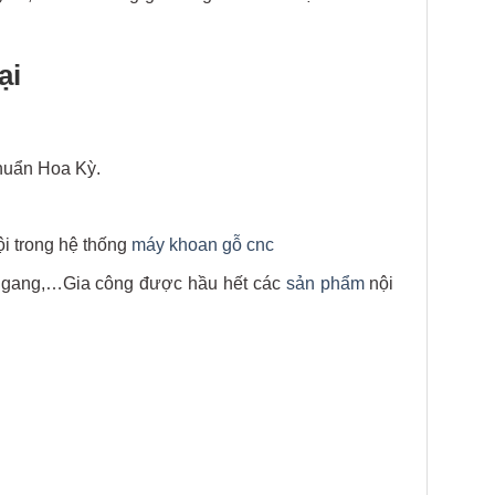
ại
chuẩn Hoa Kỳ.
ội trong hệ thống
máy khoan gỗ cnc
 ngang,…Gia công được hầu hết các
sản phẩm
nội