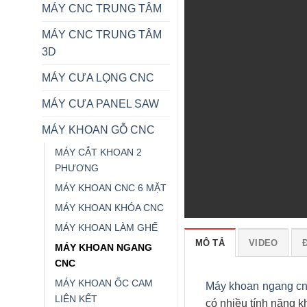
MÁY CNC TRUNG TÂM
MÁY CNC TRUNG TÂM
3D
MÁY CƯA LỌNG CNC
MÁY CƯA PANEL SAW
MÁY KHOAN GỖ CNC
MÁY CẮT KHOAN 2
PHƯƠNG
MÁY KHOAN CNC 6 MẶT
MÁY KHOAN KHÓA CNC
MÁY KHOAN LÀM GHẾ
MÔ TẢ
VIDEO
Đ
MÁY KHOAN NGANG
CNC
MÁY KHOAN ỐC CAM
Máy khoan ngang cnc
LIÊN KẾT
có nhiều tính năng k