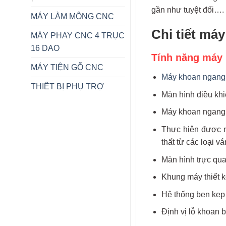
gần như tuyệt đối….
MÁY LÀM MỘNG CNC
Chi tiết má
MÁY PHAY CNC 4 TRỤC
16 DAO
Tính năng máy 
MÁY TIỆN GỖ CNC
Máy khoan ngang
THIẾT BỊ PHỤ TRỢ
Màn hình điều khiể
Máy khoan ngang t
Thực hiện được n
thất từ các loại 
Màn hình trực qua
Khung máy thiết k
Hệ thống ben kẹp 
Định vị lỗ khoan 