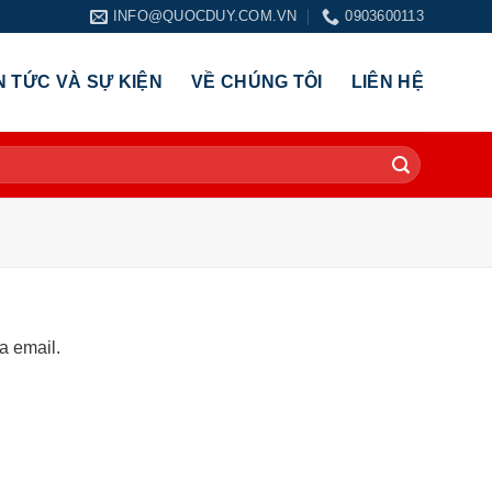
INFO@QUOCDUY.COM.VN
0903600113
N TỨC VÀ SỰ KIỆN
VỀ CHÚNG TÔI
LIÊN HỆ
a email.