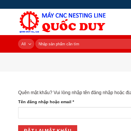
Skip
to
content
Tìm
kiếm:
Quên mật khẩu? Vui lòng nhập tên đăng nhập hoặc địa 
Bắt
Tên đăng nhập hoặc email
*
buộc
ĐẶT LẠI MẬT KHẨU