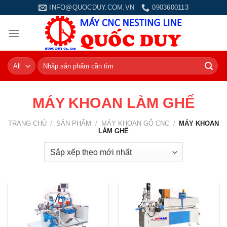
Skip
INFO@QUOCDUY.COM.VN
0903600113
to
content
Tìm
kiếm:
MÁY KHOAN LÀM GHẾ
TRANG CHỦ
/
SẢN PHẨM
/
MÁY KHOAN GỖ CNC
/
MÁY KHOAN
LÀM GHẾ