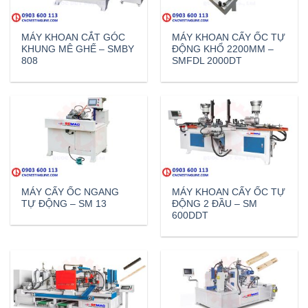
MÁY KHOAN CẮT GÓC
MÁY KHOAN CẤY ỐC TỰ
KHUNG MÊ GHẾ – SMBY
ĐỘNG KHỔ 2200MM –
808
SMFDL 2000DT
MÁY CẤY ỐC NGANG
MÁY KHOAN CẤY ỐC TỰ
TỰ ĐỘNG – SM 13
ĐỘNG 2 ĐẦU – SM
600DDT