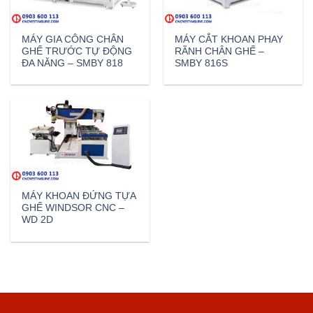
MÁY GIA CÔNG CHÂN
MÁY CẮT KHOAN PHAY
GHẾ TRƯỚC TỰ ĐỘNG
RÃNH CHÂN GHẾ –
ĐA NĂNG – SMBY 818
SMBY 816S
MÁY KHOAN ĐỨNG TỰA
GHẾ WINDSOR CNC –
WD 2D