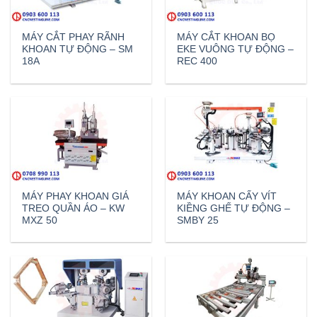
MÁY CẮT PHAY RÃNH
MÁY CẮT KHOAN BỌ
KHOAN TỰ ĐỘNG – SM
EKE VUÔNG TỰ ĐỘNG –
18A
REC 400
MÁY PHAY KHOAN GIÁ
MÁY KHOAN CẤY VÍT
TREO QUẦN ÁO – KW
KIỀNG GHẾ TỰ ĐỘNG –
MXZ 50
SMBY 25