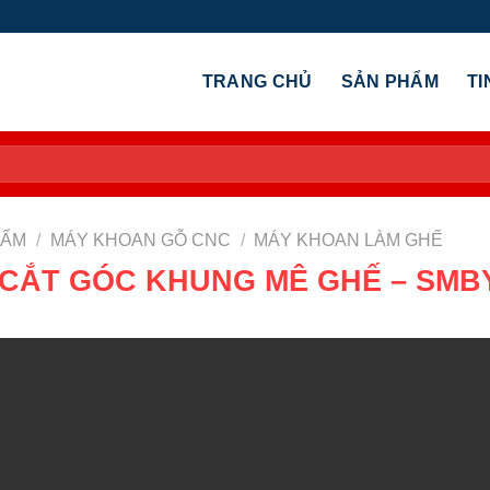
TRANG CHỦ
SẢN PHẨM
TI
HẨM
/
MÁY KHOAN GỖ CNC
/
MÁY KHOAN LÀM GHẾ
CẮT GÓC KHUNG MÊ GHẾ – SMBY