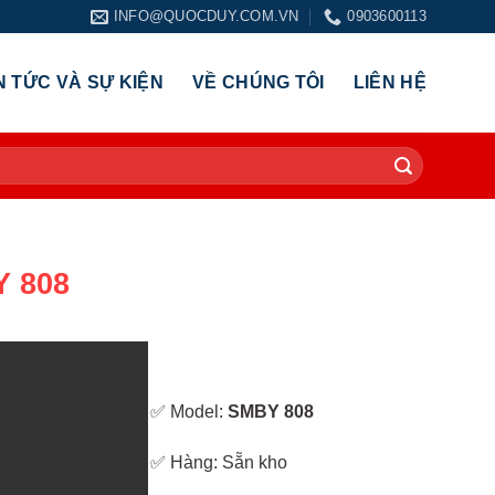
INFO@QUOCDUY.COM.VN
0903600113
N TỨC VÀ SỰ KIỆN
VỀ CHÚNG TÔI
LIÊN HỆ
 808
✅ Model:
SMBY 808
✅ Hàng: Sẵn kho