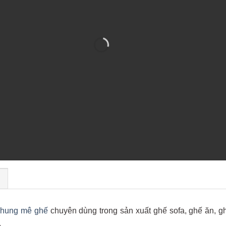
)
khung mê ghế
chuyên dùng trong sản xuất ghế sofa, ghế ăn, gh
.