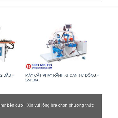
2 ĐẦU –
MÁY CẮT PHAY RÃNH KHOAN TỰ ĐỘNG –
MÁY 
SM 18A
như bên dưới. Xin vui lòng lựa chọn phương thức