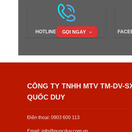
HOTLINE
FACE
GỌI NGAY
CÔNG TY TNHH MTV TM-DV-S
QUỐC DUY
Điện thoại: 0903 600 113
Email: info@quocduy.com.vn