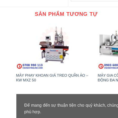
SẢN PHẨM TƯƠNG TỰ
MÁY PHAY KHOAN GIÁ TREO QUẦN ÁO –
MÁY GIA 
KW MXZ 50
ĐỘNG ĐA N
Để mang đến sự thuận tiện cho quý khách, chúng
phù hợp.