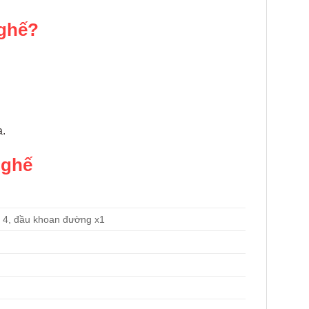
 ghế?
a.
 ghế
4, đầu khoan đường x1