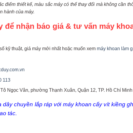
ặc điểm thiết kế, màu sắc máy có thể thay đổi mà không cần t
n hành của máy.
y để nhận báo giá & tư vấn máy kho
số kỹ thuật, giá máy mới nhất hoặc muốn xem
máy khoan làm 
cduy.com.vn
0 113
1 Tô Ngọc Vân, phường Thạnh Xuân, Quận 12, TP. Hồ Chí Minh
a dây chuyền lắp ráp với
máy khoan cấy vít kiềng g
ao tác.