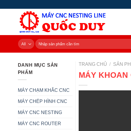
Skip
to
content
Tìm
kiếm:
TRANG CHỦ
/
SẢN P
DANH MỤC SẢN
PHẨM
MÁY KHOAN 
MÁY CHẠM KHẮC CNC
MÁY CHÉP HÌNH CNC
MÁY CNC NESTING
MÁY CNC ROUTER