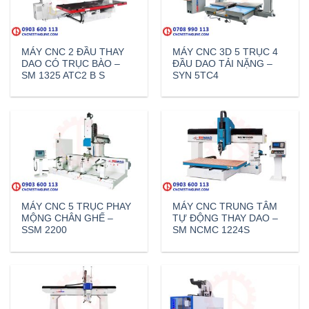
MÁY CNC 2 ĐẦU THAY
MÁY CNC 3D 5 TRỤC 4
DAO CÓ TRỤC BÀO –
ĐẦU DAO TẢI NẶNG –
SM 1325 ATC2 B S
SYN 5TC4
MÁY CNC 5 TRỤC PHAY
MÁY CNC TRUNG TÂM
MỘNG CHÂN GHẾ –
TỰ ĐỘNG THAY DAO –
SSM 2200
SM NCMC 1224S