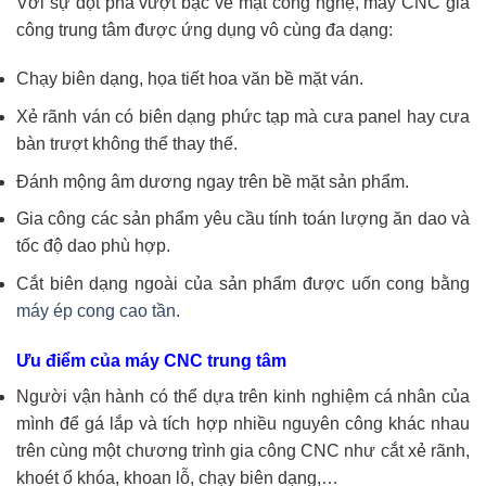
Với sự đột phá vượt bậc về mặt công nghệ, máy CNC gia
công trung tâm được ứng dụng vô cùng đa dạng:
Chạy biên dạng, họa tiết hoa văn bề mặt ván.
Xẻ rãnh ván có biên dạng phức tạp mà cưa panel hay cưa
bàn trượt không thể thay thế.
Đánh mộng âm dương ngay trên bề mặt sản phẩm.
Gia công các sản phẩm yêu cầu tính toán lượng ăn dao và
tốc độ dao phù hợp.
Cắt biên dạng ngoài của sản phẩm được uốn cong bằng
máy ép cong cao tần
.
Ưu điểm của máy CNC trung tâm
Người vận hành có thể dựa trên kinh nghiệm cá nhân của
mình để gá lắp và tích hợp nhiều nguyên công khác nhau
trên cùng một chương trình gia công CNC như cắt xẻ rãnh,
khoét ổ khóa, khoan lỗ, chạy biên dạng,…