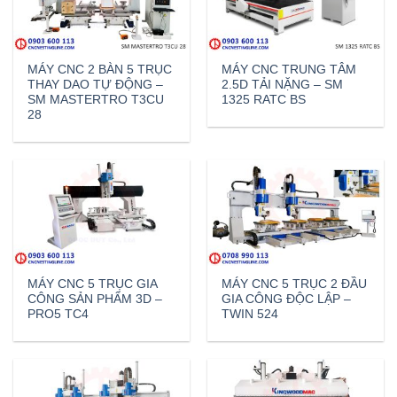
MÁY CNC 2 BÀN 5 TRỤC
MÁY CNC TRUNG TÂM
THAY DAO TỰ ĐỘNG –
2.5D TẢI NẶNG – SM
SM MASTERTRO T3CU
1325 RATC BS
28
MÁY CNC 5 TRỤC GIA
MÁY CNC 5 TRỤC 2 ĐẦU
CÔNG SẢN PHẨM 3D –
GIA CÔNG ĐỘC LẬP –
PRO5 TC4
TWIN 524