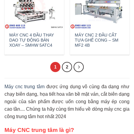
MÁY CNC 4 ĐẦU THAY
MÁY CNC 2 ĐẦU CẮT
DAO TỰ ĐỘNG BÀN
TỰA GHẾ CONG – SM
XOAY – SMHW 5ATC4
MF2 4B
1
2
Máy cnc trung tâm
được ứng dụng vô cùng đa dạng như
chạy biên dạng, họa tiết hoa văn bề mặt ván, cắt biên dạng
ngoài của sản phẩm được uốn cong bằng máy ép cong
cao tần.... Chúng ta hãy cùng tìm hiểu về dòng máy cnc gia
công trung tâm hot nhất 2024
Máy CNC trung tâm là gì?