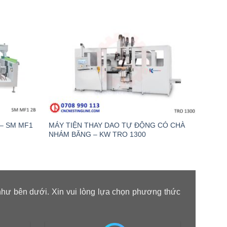
– SM MF1
MÁY TIỆN THAY DAO TỰ ĐỘNG CÓ CHÀ
MÁY 
NHÁM BĂNG – KW TRO 1300
PTPS 
như bên dưới. Xin vui lòng lựa chọn phương thức