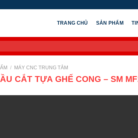
TRANG CHỦ
SẢN PHẨM
TI
HẨM
/
MÁY CNC TRUNG TÂM
ẦU CẮT TỰA GHẾ CONG – SM MF