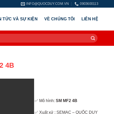
INFO@QUOCDUY.COM.VN
0903600113
N TỨC VÀ SỰ KIỆN
VỀ CHÚNG TÔI
LIÊN HỆ
2 4B
✅ Mô hình:
SM MF2 4B
✅ Xuất xứ : SEMAC – QUỐC DUY