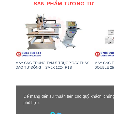
SẢN PHẨM TƯƠNG TỰ
MÁY CNC TRUNG TÂM 5 TRỤC XOAY THAY
MÁY CNC T
DAO TỰ ĐỘNG – SMJX 1224 R1S
DOUBLE 25
Để mang đến sự thuận tiện cho quý khách, chúng
phù hợp.