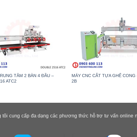
RUNG TÂM 2 BÀN 4 ĐẦU –
MÁY CNC CẮT TỰA GHẾ CONG 
16 ATC2
2B
 tôi cung cấp đa dạng các phương thức hỗ trợ tư vấn online 