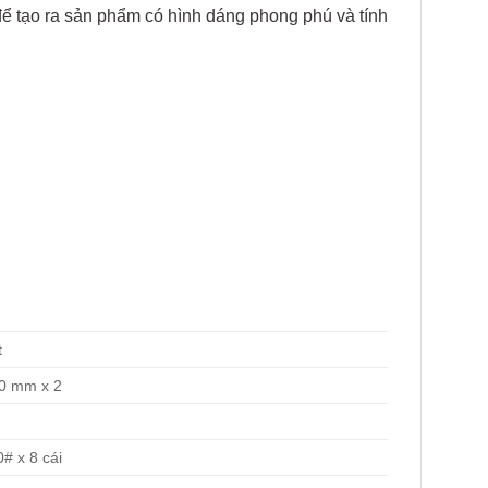
 tạo ra sản phẩm có hình dáng phong phú và tính
t
50 mm x 2
0# x 8 cái