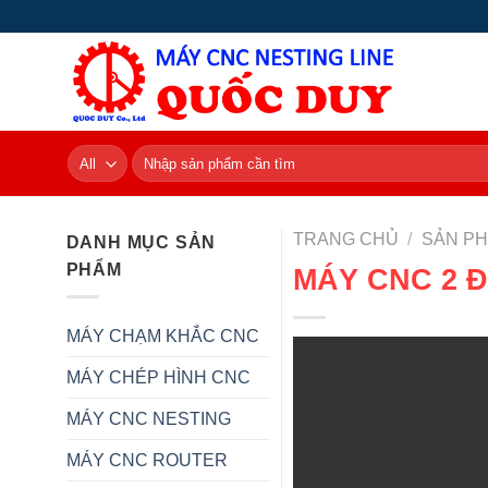
Skip
to
content
Tìm
kiếm:
TRANG CHỦ
/
SẢN P
DANH MỤC SẢN
PHẨM
MÁY CNC 2 Đ
MÁY CHẠM KHẮC CNC
MÁY CHÉP HÌNH CNC
MÁY CNC NESTING
MÁY CNC ROUTER