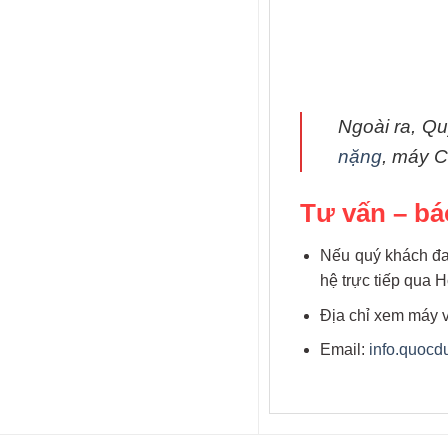
Ngoài ra, Q
nặng
, máy C
Tư vấn – bá
Nếu quý khách đan
hệ trực tiếp qua H
Địa chỉ xem máy v
Email:
info.quoc