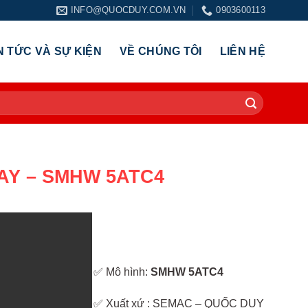
INFO@QUOCDUY.COM.VN
0903600113
N TỨC VÀ SỰ KIỆN
VỀ CHÚNG TÔI
LIÊN HỆ
AY – SMHW 5ATC4
✅ Mô hình:
SMHW 5ATC4
✅ Xuất xứ : SEMAC – QUỐC DUY