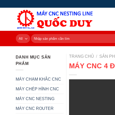
Skip
to
content
Tìm
kiếm:
TRANG CHỦ
/
SẢN P
DANH MỤC SẢN
PHẨM
MÁY CNC 4 
MÁY CHẠM KHẮC CNC
MÁY CHÉP HÌNH CNC
MÁY CNC NESTING
MÁY CNC ROUTER