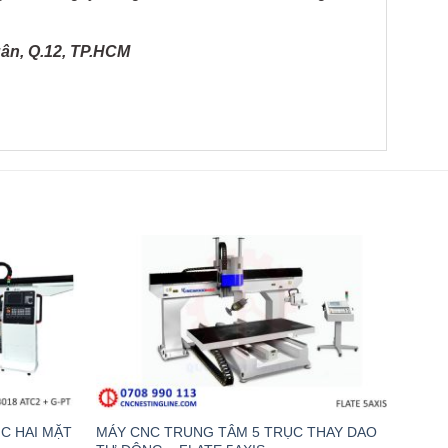
ân, Q.12, TP.HCM
C HAI MẶT
MÁY CNC TRUNG TÂM 5 TRỤC THAY DAO
MÁY 