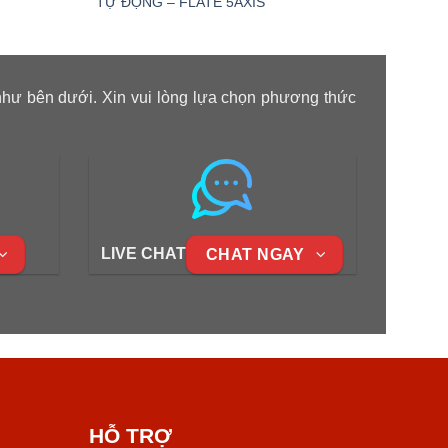
TỰ ĐỘNG – FLATE 5AXIS
ĐỘNG 
như bên dưới. Xin vui lòng lựa chọn phương thức
LIVE CHAT
CHAT NGAY
HỖ TRỢ