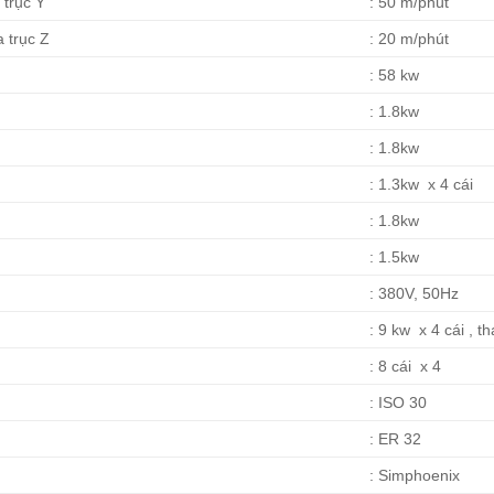
 trục Y
: 50 m/phút
 trục Z
: 20 m/phút
: 58 kw
: 1.8kw
: 1.8kw
: 1.3kw x 4 cái
: 1.8kw
: 1.5kw
: 380V, 50Hz
: 9 kw x 4 cái , t
: 8 cái x 4
: ISO 30
: ER 32
: Simphoenix