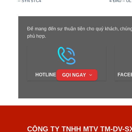
– SYN 5TC4
4 ĐẦU – UL
Để mang đến sự thuận tiện cho quý khách, chúng
phù hợp.
HOTLINE
FACE
GỌI NGAY
CÔNG TY TNHH MTV TM-DV-S