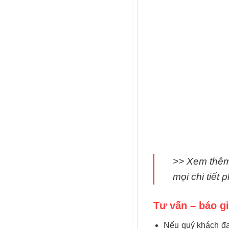
>> Xem thê
mọi chi tiết
Tư vấn – báo g
Nếu quý khách đan