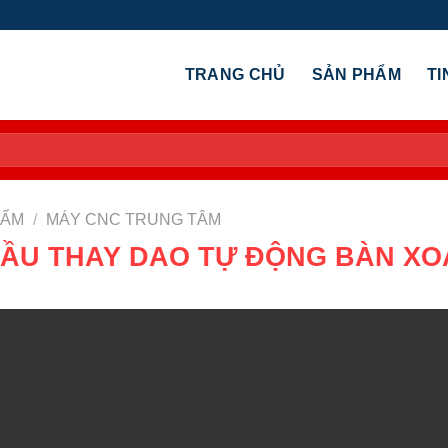
TRANG CHỦ
SẢN PHẨM
TI
HẨM
/
MÁY CNC TRUNG TÂM
ĐẦU THAY DAO TỰ ĐỘNG BÀN XO