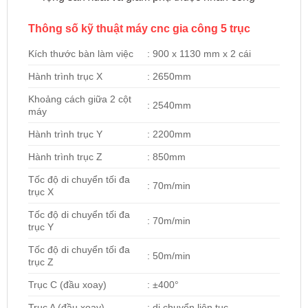
Thông số kỹ thuật máy cnc gia công 5 trục
Kích thước bàn làm việc
: 900 x 1130 mm x 2 cái
Hành trình trục X
: 2650mm
Khoảng cách giữa 2 cột
: 2540mm
máy
Hành trình trục Y
: 2200mm
Hành trình trục Z
: 850mm
Tốc độ di chuyển tối đa
: 70m/min
trục X
Tốc độ di chuyển tối đa
: 70m/min
trục Y
Tốc độ di chuyển tối đa
: 50m/min
trục Z
Trục C (đầu xoay)
: ±400°
Trục A (đầu xoay)
: di chuyển liên tục