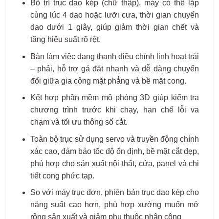
Bố trí trục dao kép (chữ thập), máy có thể lắp
cùng lúc 4 dao hoặc lưỡi cưa, thời gian chuyển
dao dưới 1 giây, giúp giảm thời gian chết và
tăng hiệu suất rõ rệt.
Bàn làm việc dạng thanh điều chỉnh linh hoạt trái
– phải, hỗ trợ gá đặt nhanh và dễ dàng chuyển
đổi giữa gia công mặt phẳng và bề mặt cong.
Kết hợp phần mềm mô phỏng 3D giúp kiểm tra
chương trình trước khi chạy, hạn chế lỗi va
chạm và tối ưu thông số cắt.
Toàn bộ trục sử dụng servo và truyền động chính
xác cao, đảm bảo tốc độ ổn định, bề mặt cắt đẹp,
phù hợp cho sản xuất nội thất, cửa, panel và chi
tiết cong phức tạp.
So với máy trục đơn, phiên bản trục dao kép cho
năng suất cao hơn, phù hợp xưởng muốn mở
rộng sản xuất và giảm phụ thuộc nhân công