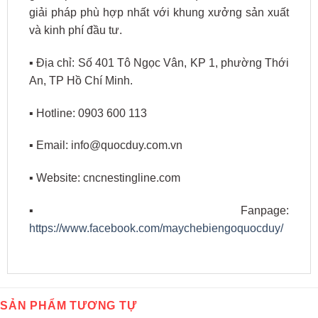
giải pháp phù hợp nhất với khung xưởng sản xuất
và kinh phí đầu tư.
▪️ Địa chỉ: Số 401 Tô Ngọc Vân, KP 1, phường Thới
An, TP Hồ Chí Minh.
▪️ Hotline: 0903 600 113
▪️ Email: info@quocduy.com.vn
▪️ Website: cncnestingline.com
▪️ Fanpage:
https://www.facebook.com/maychebiengoquocduy/
SẢN PHẨM TƯƠNG TỰ