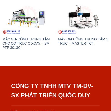
MÁY GIA CÔNG TRUNG TÂM
MÁY GIA CÔNG TRUNG TÂM 5
CNC CÓ TRỤC C XOAY – SM
TRỤC – MASTER TC4
PTP 3013C
CÔNG TY TNHH MTV TM-DV-
SX PHÁT TRIỂN QUỐC DUY