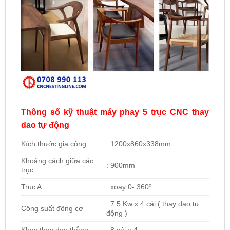
Thông số kỹ thuật máy phay 5 trục CNC thay
dao tự động
Kích thước gia công
: 1200x860x338mm
Khoảng cách giữa các
: 900mm
trục
Trục A
: xoay 0- 360º
: 7.5 Kw x 4 cái ( thay dao tự
Công suất động cơ
động )
Khay thay dao thẳng
: 8 cái x 4