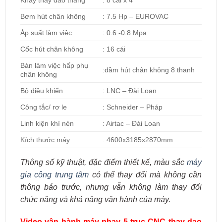
Bơm hút chân không
: 7.5 Hp – EUROVAC
Áp suất làm việc
: 0.6 -0.8 Mpa
Cốc hút chân không
: 16 cái
Bàn làm việc hấp phụ
:dầm hút chân không 8 thanh
chân không
Bộ điều khiển
: LNC – Đài Loan
Công tắc/ rơ le
: Schneider – Pháp
Linh kiện khí nén
: Airtac – Đài Loan
Kích thước máy
: 4600x3185x2870mm
Thông số kỹ thuật, đặc điểm thiết kế, màu sắc
máy
gia công trung tâm
có thể thay đổi mà không cần
thông báo trước, nhưng vẫn không làm thay đổi
chức năng và khả năng vận hành của máy.
Video vận hành máy phay 5 trục CNC thay dao