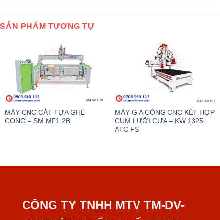
SẢN PHẨM TƯƠNG TỰ
MÁY CNC CẮT TỰA GHẾ
MÁY GIA CÔNG CNC KẾT HỢP
CONG – SM MF1 2B
CỤM LƯỠI CƯA – KW 1325
ATC FS
CÔNG TY TNHH MTV TM-DV-