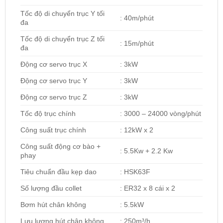
Tốc độ di chuyển trục Y tối
: 40m/phút
đa
Tốc độ di chuyển trục Z tối
: 15m/phút
đa
Động cơ servo trục X
: 3kW
Động cơ servo trục Y
: 3kW
Động cơ servo trục Z
: 3kW
Tốc độ trục chính
: 3000 – 24000 vòng/phút
Công suất trục chính
: 12kW x 2
Công suất động cơ bào +
: 5.5Kw + 2.2 Kw
phay
Tiêu chuẩn đầu kẹp dao
: HSK63F
Số lượng đầu collet
: ER32 x 8 cái x 2
Bơm hút chân không
: 5.5kW
Lưu lượng hút chân không
: 250m³/h