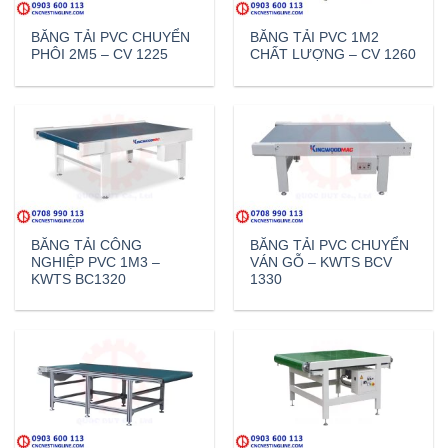
BĂNG TẢI PVC CHUYỂN
BĂNG TẢI PVC 1M2
PHÔI 2M5 – CV 1225
CHẤT LƯỢNG – CV 1260
BĂNG TẢI CÔNG
BĂNG TẢI PVC CHUYỂN
NGHIỆP PVC 1M3 –
VÁN GỖ – KWTS BCV
KWTS BC1320
1330