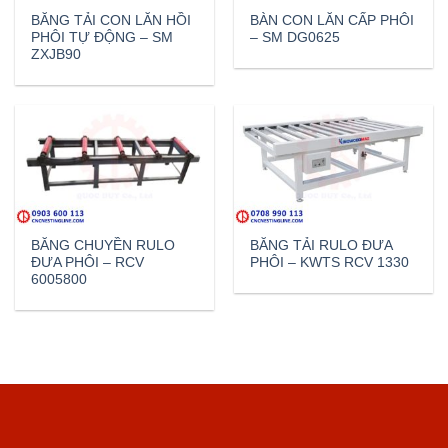
BĂNG TẢI CON LĂN HỒI
BÀN CON LĂN CẤP PHÔI
PHÔI TỰ ĐỘNG – SM
– SM DG0625
ZXJB90
BĂNG CHUYỀN RULO
BĂNG TẢI RULO ĐƯA
ĐƯA PHÔI – RCV
PHÔI – KWTS RCV 1330
6005800