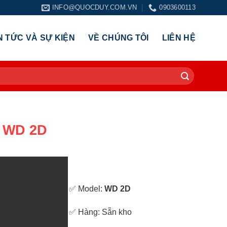
INFO@QUOCDUY.COM.VN
0903600113
N TỨC VÀ SỰ KIỆN
VỀ CHÚNG TÔI
LIÊN HỆ
 WD 2D
✅ Model:
WD 2D
✅ Hàng: Sẵn kho