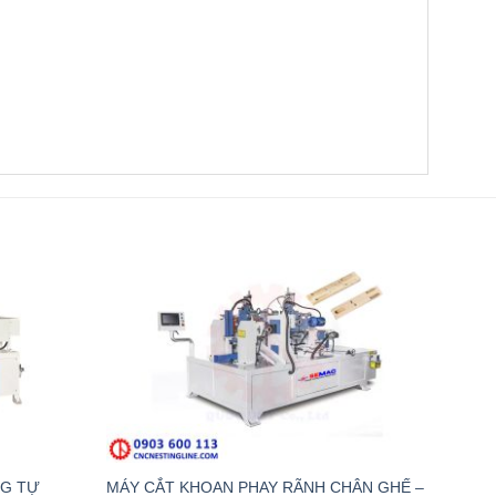
NG TỰ
MÁY CẮT KHOAN PHAY RÃNH CHÂN GHẾ –
MÁY 