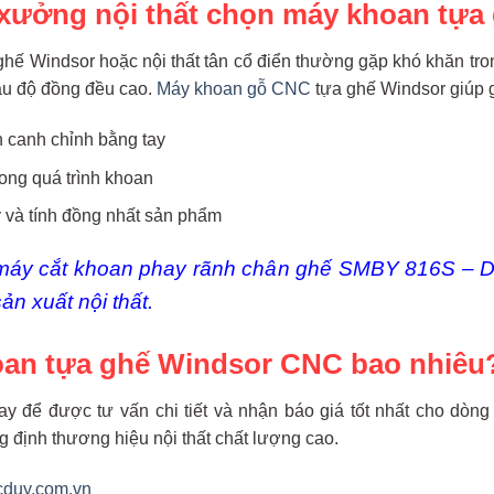
 xưởng nội thất chọn máy khoan tự
hế Windsor hoặc nội thất tân cổ điển thường gặp khó khăn tron
ầu độ đồng đều cao.
Máy khoan gỗ CNC
tựa ghế Windsor giúp gi
an canh chỉnh bằng tay
ong quá trình khoan
và tính đồng nhất sản phẩm
máy cắt khoan phay rãnh chân ghế
SMBY 816S – Dò
ản xuất nội thất.
oan tựa ghế Windsor CNC bao nhiêu
y để được tư vấn chi tiết và nhận báo giá tốt nhất cho dòn
 định thương hiệu nội thất chất lượng cao.
cduy.com.vn