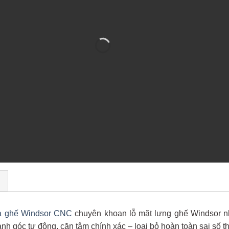
)
a ghế Windsor CNC
chuyên khoan lỗ mặt lưng ghế Windsor n
anh góc tự động, căn tâm chính xác – loại bỏ hoàn toàn sai số t