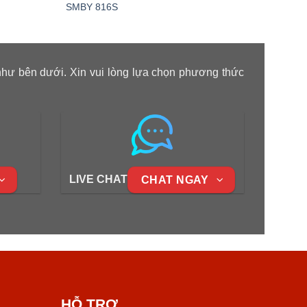
SMBY 816S
SM 6
như bên dưới. Xin vui lòng lựa chọn phương thức
LIVE CHAT
CHAT NGAY
HỖ TRỢ