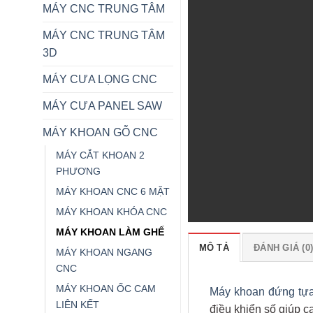
MÁY CNC TRUNG TÂM
MÁY CNC TRUNG TÂM
3D
MÁY CƯA LỌNG CNC
MÁY CƯA PANEL SAW
MÁY KHOAN GỖ CNC
MÁY CẮT KHOAN 2
PHƯƠNG
MÁY KHOAN CNC 6 MẶT
MÁY KHOAN KHÓA CNC
MÁY KHOAN LÀM GHẾ
MÔ TẢ
ĐÁNH GIÁ (0
MÁY KHOAN NGANG
CNC
MÁY KHOAN ỐC CAM
Máy khoan đứng tự
LIÊN KẾT
điều khiển số giúp c