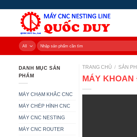
Skip
to
content
Tìm
kiếm:
TRANG CHỦ
/
SẢN P
DANH MỤC SẢN
PHẨM
MÁY KHOAN 
MÁY CHẠM KHẮC CNC
MÁY CHÉP HÌNH CNC
MÁY CNC NESTING
MÁY CNC ROUTER