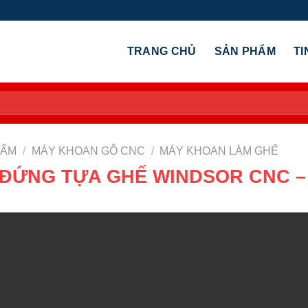
TRANG CHỦ
SẢN PHẨM
TI
HẨM
/
MÁY KHOAN GỖ CNC
/
MÁY KHOAN LÀM GHẾ
ĐỨNG TỰA GHẾ WINDSOR CNC –