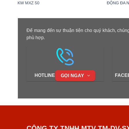
KW MXZ 50
ĐỘNG ĐA N
Để mang đến sự thuận tiện cho quý khách, chúng
phù hợp.
HOTLINE
FACE
GỌI NGAY
CÔNG TY TNHH MTV TM-DV-S