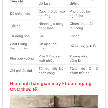
Tiêu chí
dò laser
thống
Cao, nhờ dò laser
Phụ thuộc tay
Độ chính xác
tự động
nghề thợ
Nhanh, gia công
Chậm, thao tác
Tốc độ
hàng loạt
thủ công
Tự động hóa
Có
Không
Chất lượng
Ổn định, đều
Dễ sai số, lệch lỗ
thành phẩm
nhau
Vừa & lớn, sản
Xưởng nhỏ, thi
Phù hợp xưởng
xuất nhiều
công lẻ
Tối ưu, tiết kiệm
Tăng do lỗi &
Chi phí lâu dài
nhân công
chậm tiến độ
Hình ảnh bàn giao máy khoan ngang
CNC thực tế