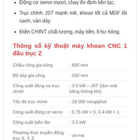
Động cơ servo mượt, chạy ổn định liên tục.
Trục chính JST mạnh mẽ, khoan tốt cả MDF lõi
xanh, ván dày.
Điện CHINT chất lượng, máy bền, ít hư hỏng.
Thông số kỹ thuật máy khoan CNC 1
đầu trục Z
Chiều rộng gia công
: 600 mm
Độ dày gia công
: 150 mm
Công suất động cơ trục
: 3.5 kW – JST (làm mát
chính
bằng không khí)
Tốc độ trục chính
: 18 000 vòng/phút
Công suất động cơ servo
: 0.75 kW × 3, 0.4 kW × 1
Công suất biến tần
: 3.5 kW
Phương thức truyền động
: vít-me
trục X, Y, Z