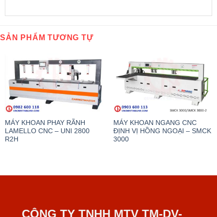
SẢN PHẨM TƯƠNG TỰ
MÁY KHOAN PHAY RÃNH
MÁY KHOAN NGANG CNC
LAMELLO CNC – UNI 2800
ĐỊNH VỊ HỒNG NGOẠI – SMCK
R2H
3000
CÔNG TY TNHH MTV TM-DV-