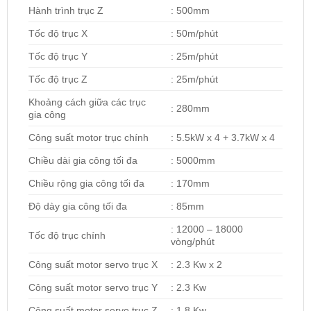
Hành trình trục Z
: 500mm
Tốc độ trục X
: 50m/phút
Tốc độ trục Y
: 25m/phút
Tốc độ trục Z
: 25m/phút
Khoảng cách giữa các trục
: 280mm
gia công
Công suất motor trục chính
: 5.5kW x 4 + 3.7kW x 4
Chiều dài gia công tối đa
: 5000mm
Chiều rộng gia công tối đa
: 170mm
Độ dày gia công tối đa
: 85mm
: 12000 – 18000
Tốc độ trục chính
vòng/phút
Công suất motor servo trục X
: 2.3 Kw x 2
Công suất motor servo trục Y
: 2.3 Kw
Công suất motor servo trục Z
: 1.8 Kw