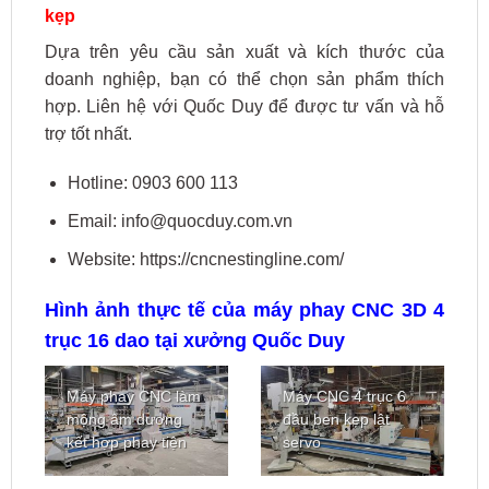
kẹp
Dựa trên yêu cầu sản xuất và kích thước của
doanh nghiệp, bạn có thể chọn sản phẩm thích
hợp. Liên hệ với Quốc Duy để được tư vấn và hỗ
trợ tốt nhất.
Hotline: 0903 600 113
Email: info@quocduy.com.vn
Website: https://cncnestingline.com/
Hình ảnh thực tế của máy phay CNC 3D 4
trục 16 dao tại xưởng Quốc Duy
Máy phay CNC làm
Máy CNC 4 trục 6
mộng âm dương
đầu ben kẹp lật
kết hợp phay tiện
servo