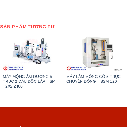
SẢN PHẨM TƯƠNG TỰ
MÁY MỘNG ÂM DƯƠNG 5
MÁY LÀM MỘNG GỖ 5 TRỤC
TRỤC 2 ĐẦU ĐỘC LẬP – SM
CHUYỂN ĐỘNG – SSM 120
T2X2 2400