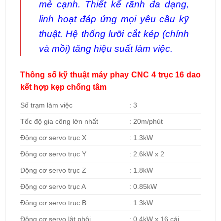
mẻ cạnh. Thiết kế rãnh đa dạng,
linh hoạt đáp ứng mọi yêu cầu kỹ
thuật. Hệ thống lưỡi cắt kép (chính
và mồi) tăng hiệu suất làm việc.
Thông số kỹ thuật máy phay CNC 4 trục 16 dao
kết hợp kẹp chống tâm
Số trạm làm việc
: 3
Tốc độ gia công lớn nhất
: 20m/phút
Động cơ servo trục X
: 1.3kW
Động cơ servo trục Y
: 2.6kW x 2
Động cơ servo trục Z
: 1.8kW
Động cơ servo trục A
: 0.85kW
Động cơ servo trục B
: 1.3kW
Động cơ servo lật phôi
: 0.4kW x 16 cái