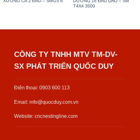
XƯƠNG CÁ 2 ĐẦU – SMGS 6
DƯƠNG 16 ĐẦU DAO – SM
T4X4 3500
CÔNG TY TNHH MTV TM-DV-
SX PHÁT TRIỂN QUỐC DUY
Điện thoại: 0903 600 113
Email: info@quocduy.com.vn
Website: cncnestingline.com