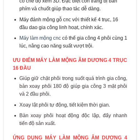
có chế độ xem 3D. Đặc biệt còn trang bị bàn
phím và chuốt giúp thao tác dễ dàng.
Máy đánh mộng gỗ cnc với thiết kế 4 trục, 16
đầu dao gia công linh hoạt, chính xác.
Máy làm mộng cnc
có thể gia công 4 phôi cùng 1
lúc, nâng cao năng suất vượt trội.
ƯU ĐIỂM MÁY LÀM MỘNG ÂM DƯƠNG 4 TRỤC
16 ĐẦU
Giúp giữ chặt phôi trong suốt quá trình gia công,
bàn xoay phôi 180 độ giúp gia công 3 mặt phôi
và 2 đầu phôi.
Xoay lật phôi tự động, tiết kiệm thời gian.
Bàn xoay phôi hoạt động độc lập, đẩy nhanh
tiến độ sản xuất.
ỨNG DỤNG MÁY LÀM MỘNG ÂM DƯƠNG 4