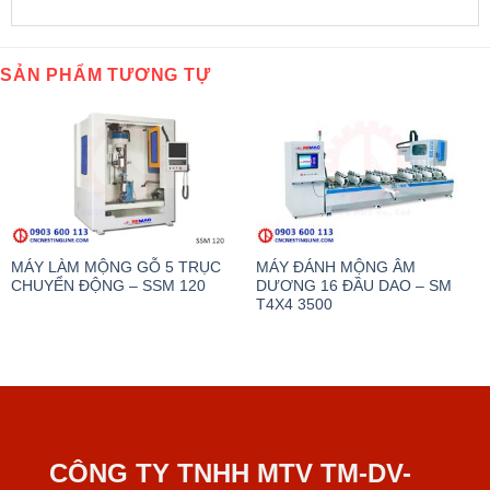
SẢN PHẨM TƯƠNG TỰ
MÁY LÀM MỘNG GỖ 5 TRỤC
MÁY ĐÁNH MỘNG ÂM
CHUYỂN ĐỘNG – SSM 120
DƯƠNG 16 ĐẦU DAO – SM
T4X4 3500
CÔNG TY TNHH MTV TM-DV-