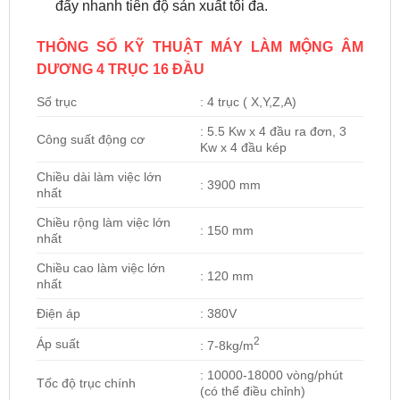
đẩy nhanh tiên độ sản xuất tối đa.
THÔNG SỐ KỸ THUẬT MÁY LÀM MỘNG ÂM
DƯƠNG 4 TRỤC 16 ĐẦU
Số trục
: 4 trục ( X,Y,Z,A)
: 5.5 Kw x 4 đầu ra đơn, 3
Công suất động cơ
Kw x 4 đầu kép
Chiều dài làm việc lớn
: 3900 mm
nhất
Chiều rộng làm việc lớn
: 150 mm
nhất
Chiều cao làm việc lớn
: 120 mm
nhất
Điện áp
: 380V
2
Áp suất
: 7-8kg/m
: 10000-18000 vòng/phút
Tốc độ trục chính
(có thể điều chỉnh)