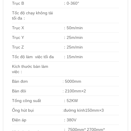
Trục B
：0-360°
Tốc độ chạy không tải
tối đa：
Trục X
：50m/min
Trục Y
：25m/min
Trục Z
：25m/min
Tốc độ làm việc tối đa
：15m/min
Kích thước bàn làm
việc：
Bàn đơn
: 5000mm
Bàn đôi
: 2100mm×2
Tổng công suất
：52KW
Ống hút bụi
:đường kính150mm×3
Điện áp
：380V
： 7500mm* 2700mm*