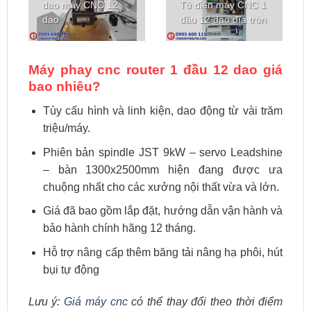
dao máy CNC 12
Tủ điện máy CNC 1
dao
đầu 12 dao đĩa tròn
Máy phay cnc router 1 đầu 12 dao giá
bao nhiêu?
Tùy cấu hình và linh kiện, dao động từ vài trăm
triệu/máy.
Phiên bản spindle JST 9kW – servo Leadshine
– bàn 1300x2500mm hiện đang được ưa
chuộng nhất cho các xưởng nội thất vừa và lớn.
Giá đã bao gồm lắp đặt, hướng dẫn vận hành và
bảo hành chính hãng 12 tháng.
Hỗ trợ nâng cấp thêm băng tải nâng hạ phôi, hút
bụi tự động
Lưu ý:
Giá máy cnc
có thể thay đổi theo thời điểm