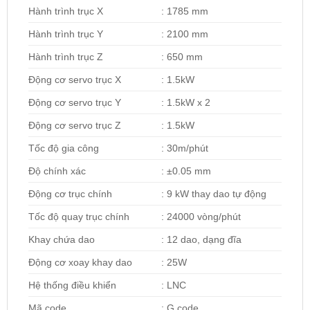
Hành trình trục X
: 1785 mm
Hành trình trục Y
: 2100 mm
Hành trình trục Z
: 650 mm
Động cơ servo trục X
: 1.5kW
Động cơ servo trục Y
: 1.5kW x 2
Động cơ servo trục Z
: 1.5kW
Tốc độ gia công
: 30m/phút
Độ chính xác
: ±0.05 mm
Động cơ trục chính
: 9 kW thay dao tự động
Tốc độ quay trục chính
: 24000 vòng/phút
Khay chứa dao
: 12 dao, dạng đĩa
Động cơ xoay khay dao
: 25W
Hệ thống điều khiển
: LNC
Mã code
: G code