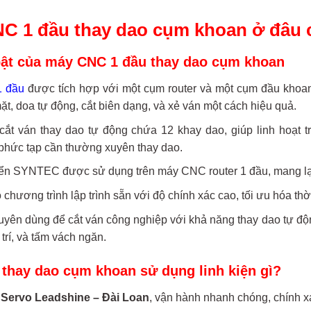
C 1 đầu thay dao cụm khoan ở đâu 
bật của máy CNC 1 đầu thay dao cụm khoan
 đầu
được tích hợp với một cụm router và một cụm đầu khoan
t, doa tự động, cắt biên dạng, và xẻ ván một cách hiệu quả.
ắt ván thay dao tự động chứa 12 khay dao, giúp linh hoạt tr
hức tạp cần thường xuyên thay dao.
iển SYNTEC được sử dụng trên máy CNC router 1 đầu, mang lại 
chương trình lập trình sẵn với độ chính xác cao, tối ưu hóa thờ
yên dùng để cắt ván công nghiệp với khả năng thay dao tự độ
 trí, và tấm vách ngăn.
thay dao cụm khoan sử dụng linh kiện gì?
ơ
Servo Leadshine – Đài Loan
, vận hành nhanh chóng, chính x