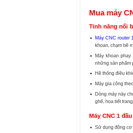
Mua máy CN
Tính năng nổi 
Máy CNC router
1
khoan, chạm bề mặ
Máy khoan phay c
những sản phẩm p
Hệ thống điều kh
Máy gia công theo 
Dòng máy này chu
ghế, họa tiết trang
Máy CNC 1 đầu 
Sử dụng động c