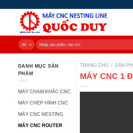
Skip
to
content
Tìm
kiếm:
TRANG CHỦ
/
SẢN P
DANH MỤC SẢN
PHẨM
MÁY CNC 1 
MÁY CHẠM KHẮC CNC
MÁY CHÉP HÌNH CNC
MÁY CNC NESTING
MÁY CNC ROUTER