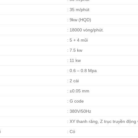
: 35 m/phút
: 9kw (HQD)
: 18000 vòng/phút.
: 5 + 4 mũi
: 7.5 kw
: 11 kw
: 0.6 – 0.8 Mpa
: 2 cái
: ±0.05 mm
: G code
: 380V/50Hz
: XY thanh răng, Z trục truyền động 
i
: Có