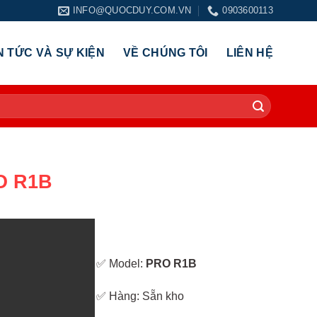
INFO@QUOCDUY.COM.VN
0903600113
N TỨC VÀ SỰ KIỆN
VỀ CHÚNG TÔI
LIÊN HỆ
O R1B
✅ Model:
PRO R1B
✅ Hàng: Sẵn kho