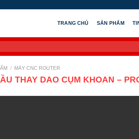
TRANG CHỦ
SẢN PHẨM
TI
HẨM
/
MÁY CNC ROUTER
ĐẦU THAY DAO CỤM KHOAN – PR