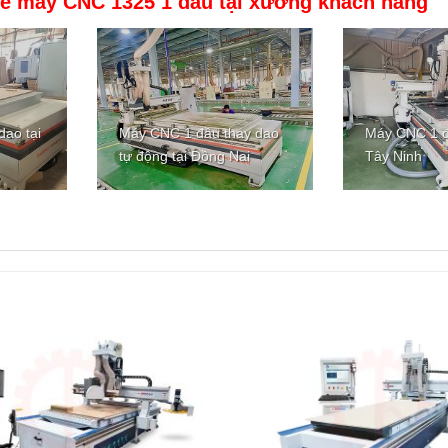
tế máy CNC 1325 1 đầu tại xưởng khách hàng
ao tại
Máy CNC 1 đầu thay dao
Máy CNC 1 đ
tự động tại Đồng Nai
Tây Ninh