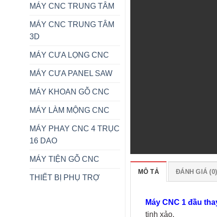
MÁY CNC TRUNG TÂM
MÁY CNC TRUNG TÂM
3D
MÁY CƯA LỌNG CNC
MÁY CƯA PANEL SAW
MÁY KHOAN GỖ CNC
MÁY LÀM MỘNG CNC
MÁY PHAY CNC 4 TRỤC
16 DAO
MÁY TIỆN GỖ CNC
MÔ TẢ
ĐÁNH GIÁ (0
THIẾT BỊ PHỤ TRỢ
Máy CNC 1 đầu tha
tinh xảo.