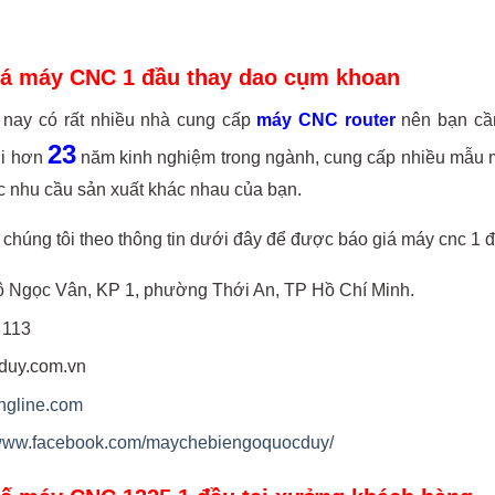
iá máy CNC 1 đầu thay dao cụm khoan
n nay có rất nhiều nhà cung cấp
máy CNC router
nên bạn cần
23
ới hơn
năm kinh nghiệm trong ngành, cung cấp nhiều mẫu
c nhu cầu sản xuất khác nhau của bạn.
 chúng tôi theo thông tin dưới đây để được báo giá máy cnc 1 
Tô Ngọc Vân, KP 1, phường Thới An, TP Hồ Chí Minh.
 113
duy.com.vn
ngline.com
//www.facebook.com/maychebiengoquocduy/