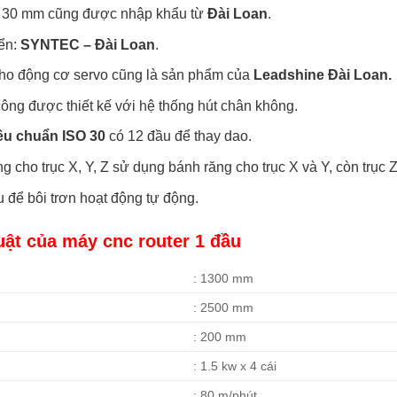
30 mm cũng được nhập khẩu từ
Đài Loan
.
iển:
SYNTEC – Đài Loan
.
 cho động cơ servo cũng là sản phẩm của
Leadshine Đài Loan.
công được thiết kế với hệ thống hút chân không.
iêu chuẩn ISO 30
có 12 đầu để thay dao.
 cho trục X, Y, Z sử dụng bánh răng cho trục X và Y, còn trục Z 
để bôi trơn hoạt động tự động.
uật của máy cnc router 1 đầu
: 1300 mm
: 2500 mm
: 200 mm
: 1.5 kw x 4 cái
: 80 m/phút