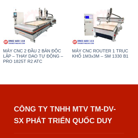
MÁY CNC 2 ĐẦU 2 BÀN ĐỘC
MÁY CNC ROUTER 1 TRỤC
LẬP – THAY DAO TỰ ĐỘNG –
KHỔ 1M3x3M – SM 1330 B1
PRO 1825T R2 ATC
CÔNG TY TNHH MTV TM-DV-
SX PHÁT TRIỂN QUỐC DUY