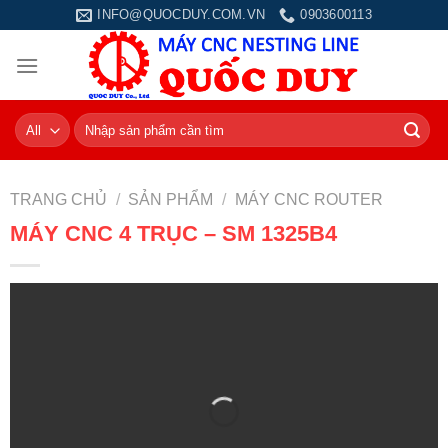
Skip
INFO@QUOCDUY.COM.VN
0903600113
to
content
Tìm
kiếm:
TRANG CHỦ
/
SẢN PHẨM
/
MÁY CNC ROUTER
MÁY CNC 4 TRỤC – SM 1325B4