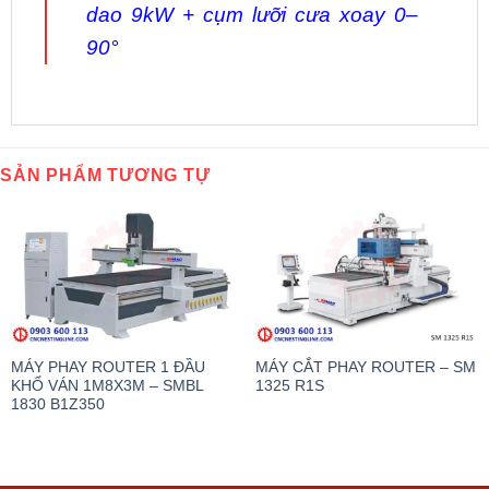
dao 9kW + cụm lưỡi cưa
xoay 0–
90°
SẢN PHẨM TƯƠNG TỰ
MÁY PHAY ROUTER 1 ĐẦU
MÁY CẮT PHAY ROUTER – SM
KHỔ VÁN 1M8X3M – SMBL
1325 R1S
1830 B1Z350