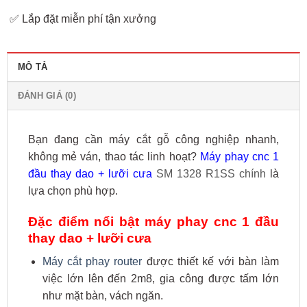
✅ Lắp đặt miễn phí tận xưởng
MÔ TẢ
ĐÁNH GIÁ (0)
Bạn đang cần máy cắt gỗ công nghiệp nhanh,
không mẻ ván, thao tác linh hoạt?
Máy phay cnc 1
đầu thay dao + lưỡi cưa
SM 1328 R1SS chính
là
lựa chọn phù hợp.
Đặc điểm nổi bật máy phay cnc 1 đầu
thay dao + lưỡi cưa
Máy cắt phay router
được thiết kế với bàn làm
việc lớn lên đến 2m8, gia công được tấm lớn
như mặt bàn, vách ngăn.