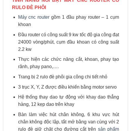
TÍNH NĂNG NỔI BẬT MÁY CNC ROUTER CÓ
RULO ĐÈ PHÔI
Máy cnc router
gồm 1 đầu phay router – 1 cụm
khoan
Đầu router có công suất 9 kw tốc độ gia công đạt
24000 vòng/phút, cụm đầu khoan có công suất
2.2 kw
Thực hiện các chức năng cắt, khoan, phay tạo
rãnh, phay pano,….
Trang bị 2 rulo đè phôi gia công chi tiết nhỏ
3 trục X, Y, Z được điều khiển bằng motor servo
Hệ thống thay dao tự động với khay dao thẳng
hàng, 12 kẹp dao trên khay
Bàn làm việc hút chân không, 6 khu vực hút
chân không độc lập, tắt mở bằng van cùng với 2
rulo đè giữ chặt cho đường cắt trên
sản phẩm