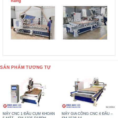
hàng
Máy CNC 1325 2 lô
Máy CNC có rulo
tì phôi - Quảng
đè phôi - Quốc Oai,
Ninh
Hà Nội
SẢN PHẨM TƯƠNG TỰ
MÁY CNC 1 ĐẦU CỤM KHOAN
MÁY GIA CÔNG CNC 4 ĐẦU –