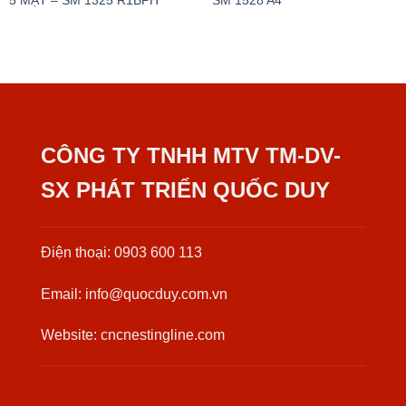
5 MẶT – SM 1325 R1BPH
SM 1528 A4
CÔNG TY TNHH MTV TM-DV-
SX PHÁT TRIỂN QUỐC DUY
Điện thoại: 0903 600 113
Email: info@quocduy.com.vn
Website: cncnestingline.com