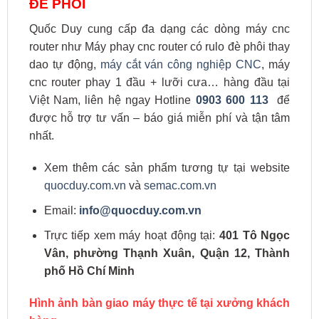
ĐÈ PHÔI
Quốc Duy cung cấp đa dạng các dòng máy cnc
router như Máy phay cnc router có rulo đè phôi thay
dao tự động,
máy cắt ván công nghiệp CNC
, máy
cnc router phay 1 đầu + lưỡi cưa… hàng đầu tại
Việt Nam, liên hệ ngay Hotline
0903 600 113
để
được hỗ trợ tư vấn – báo giá miễn phí và tận tâm
nhất.
Xem thêm các sản phẩm tương tự tại website
quocduy.com.vn
và
semac.com.vn
Email:
info@quocduy.com.vn
Trực tiếp xem máy hoạt động tại:
401 Tô Ngọc
Vân, phường Thạnh Xuân, Quận 12, Thành
phố Hồ Chí Minh
Hình ảnh bàn giao máy thực tế tại xưởng khách