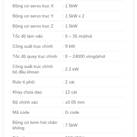
Động cơ servo trục X
: 1.5kW
Động cơ servo trục Y
: 1.5kW x 2
Động cơ servo trục Z
: 1.5kW
Tốc độ làm việc
: 0 – 35 m/phút
Công suất trục chính
: 9 kW
Tốc độ quay trục chính
: 0 – 24000 vòng/phút
Công suất trục chính
: 2.2 kW
bộ đầu khoan
Rulo tì phôi
: 2 cái
Khay chứa dao
: 12 cái
Độ chính xác
: ±0.05 mm
Mã code
: G code
Động cơ bơm hút chân
: 7.5kW
không