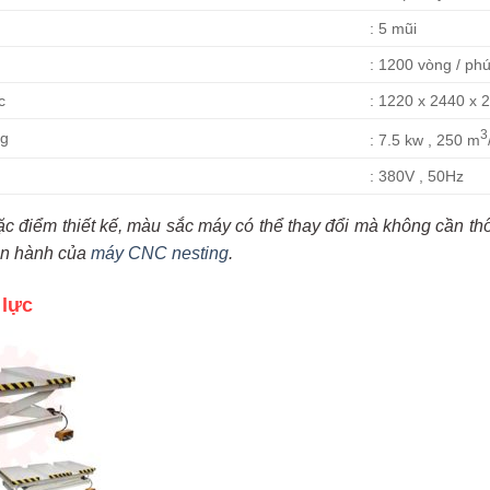
: 5 mũi
: 1200 vòng / phú
c
: 1220 x 2440 x
3
ng
: 7.5 kw , 250 m
: 380V , 50Hz
ặc điểm thiết kế, màu sắc máy có thể thay đổi mà không cần t
ận hành của
máy CNC nesting
.
 lực