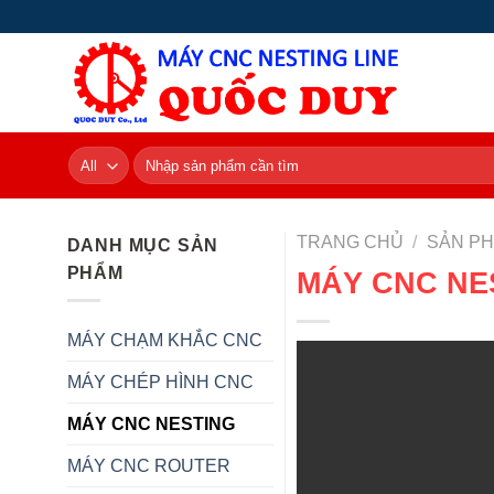
Skip
to
content
Tìm
kiếm:
TRANG CHỦ
/
SẢN P
DANH MỤC SẢN
PHẨM
MÁY CNC NES
MÁY CHẠM KHẮC CNC
MÁY CHÉP HÌNH CNC
MÁY CNC NESTING
MÁY CNC ROUTER