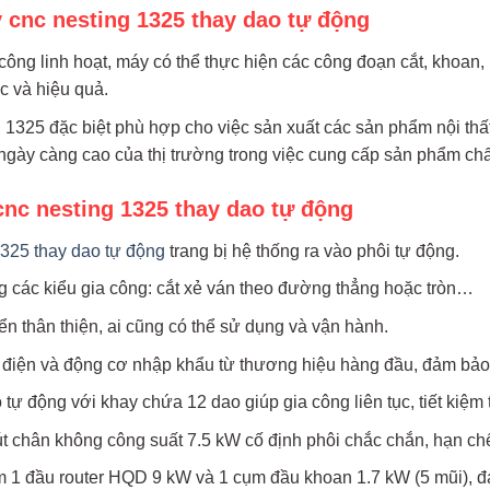
cnc nesting 1325 thay dao tự động
công linh hoạt, máy có thể thực hiện các công đoạn cắt, khoan
c và hiệu quả.
325 đặc biệt phù hợp cho việc sản xuất các sản phẩm nội thất n
gày càng cao của thị trường trong việc cung cấp sản phẩm chất
nc nesting 1325 thay dao tự động
1325 thay dao tự động
trang bị hệ thống ra vào phôi tự động.
 các kiểu gia công: cắt xẻ ván theo đường thẳng hoặc tròn…
ển thân thiện, ai cũng có thể sử dụng và vận hành.
 điện và động cơ nhập khẩu từ thương hiệu hàng đầu, đảm bảo đ
 tự động với khay chứa 12 dao giúp gia công liên tục, tiết kiệm
t chân không công suất 7.5 kW cố định phôi chắc chắn, hạn chế
 1 đầu router HQD 9 kW và 1 cụm đầu khoan 1.7 kW (5 mũi), đ