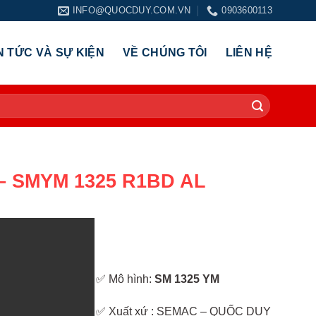
INFO@QUOCDUY.COM.VN
0903600113
N TỨC VÀ SỰ KIỆN
VỀ CHÚNG TÔI
LIÊN HỆ
– SMYM 1325 R1BD AL
✅ Mô hình:
SM 1325 YM
✅ Xuất xứ : SEMAC – QUỐC DUY