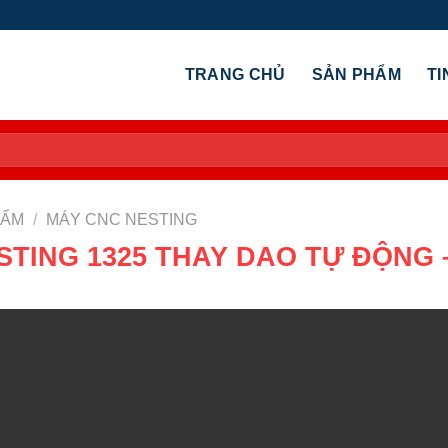
TRANG CHỦ
SẢN PHẨM
TI
HẨM
/
MÁY CNC NESTING
TING 1325 THAY DAO TỰ ĐỘNG 