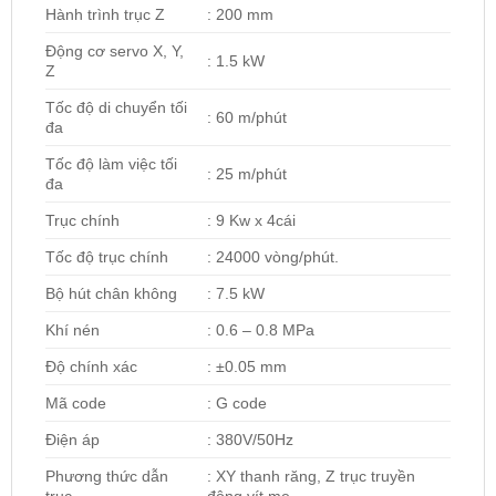
Hành trình trục Z
: 200 mm
Động cơ servo X, Y,
: 1.5 kW
Z
Tốc độ di chuyển tối
: 60 m/phút
đa
Tốc độ làm việc tối
: 25 m/phút
đa
Trục chính
: 9 Kw x 4cái
Tốc độ trục chính
: 24000 vòng/phút.
Bộ hút chân không
: 7.5 kW
Khí nén
: 0.6 – 0.8 MPa
Độ chính xác
: ±0.05 mm
Mã code
: G code
Điện áp
: 380V/50Hz
Phương thức dẫn
: XY thanh răng, Z trục truyền