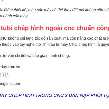
ặc điểm thiết kế, màu sắc máy có thể thay đổi mà không cần t
n hành của máy.
tubi chép hình ngoài cnc chuẩn côn
 CNC
không chỉ tăng tốc độ sản xuất, mà còn nâng cao chất l
lệ thuộc vào tay nghề thợ, thì đầu tư máy CNC chép hình là quyế
 tư vấn chi tiết và báo giá nhanh chóng.
cduy.com.vn
0 113
tingline.com
ÁY CHÉP HÌNH TRONG CNC 2 BÀN NẠP PHÔI T