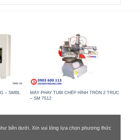
G – SMBL
MÁY PHAY TUBI CHÉP HÌNH TRÒN 2 TRỤC
MÁY P
– SM 7512
SMMX
như bên dưới. Xin vui lòng lựa chọn phương thức