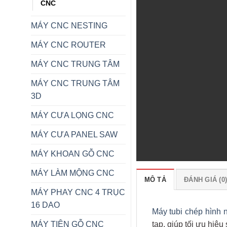
CNC
MÁY CNC NESTING
MÁY CNC ROUTER
MÁY CNC TRUNG TÂM
MÁY CNC TRUNG TÂM
3D
MÁY CƯA LỌNG CNC
MÁY CƯA PANEL SAW
MÁY KHOAN GỖ CNC
MÁY LÀM MỘNG CNC
MÔ TẢ
ĐÁNH GIÁ (0
MÁY PHAY CNC 4 TRỤC
16 DAO
Máy tubi chép hình
MÁY TIỆN GỖ CNC
tạp, giúp tối ưu hiệu