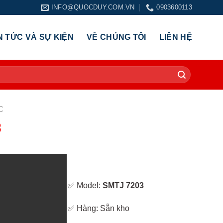
INFO@QUOCDUY.COM.VN
0903600113
N TỨC VÀ SỰ KIỆN
VỀ CHÚNG TÔI
LIÊN HỆ
C
3
✅ Model:
SMTJ 7203
✅ Hàng: Sẵn kho