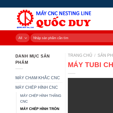
Skip
to
content
Tìm
kiếm:
TRANG CHỦ
/
SẢN P
DANH MỤC SẢN
PHẨM
MÁY TUBI CH
MÁY CHẠM KHẮC CNC
MÁY CHÉP HÌNH CNC
MÁY CHÉP HÌNH THẲNG
CNC
MÁY CHÉP HÌNH TRÒN