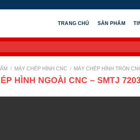
TRANG CHỦ
SẢN PHẨM
TI
HẨM
/
MÁY CHÉP HÌNH CNC
/
MÁY CHÉP HÌNH TRÒN CN
ÉP HÌNH NGOÀI CNC – SMTJ 720