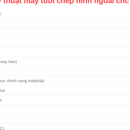
 thuật máy tubi chép hình ngoài cnc
c
xoay bàn)
rục chính sang trái/phải)
bụi
ệc
C)