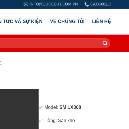
INFO@QUOCDUY.COM.VN
0903600113
N TỨC VÀ SỰ KIỆN
VỀ CHÚNG TÔI
LIÊN HỆ
C
✅ Model:
SM LX300
✅ Hàng: Sẵn kho