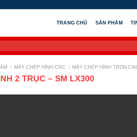
TRANG CHỦ
SẢN PHẨM
TI
HẨM
/
MÁY CHÉP HÌNH CNC
/
MÁY CHÉP HÌNH TRÒN CN
NH 2 TRỤC – SM LX300