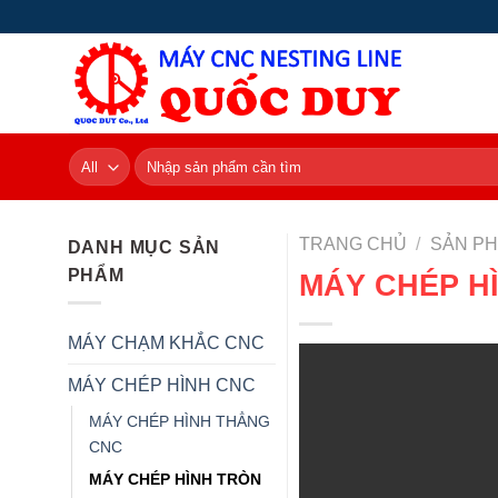
Skip
to
content
Tìm
kiếm:
TRANG CHỦ
/
SẢN P
DANH MỤC SẢN
PHẨM
MÁY CHÉP HÌ
MÁY CHẠM KHẮC CNC
MÁY CHÉP HÌNH CNC
MÁY CHÉP HÌNH THẲNG
CNC
MÁY CHÉP HÌNH TRÒN