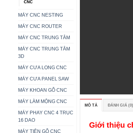
CNC
MÁY CNC NESTING
MÁY CNC ROUTER
MÁY CNC TRUNG TÂM
MÁY CNC TRUNG TÂM
3D
MÁY CƯA LỌNG CNC
MÁY CƯA PANEL SAW
MÁY KHOAN GỖ CNC
MÁY LÀM MỘNG CNC
MÔ TẢ
ĐÁNH GIÁ (0
MÁY PHAY CNC 4 TRỤC
16 DAO
Giới thiệu c
MÁY TIỆN GỖ CNC