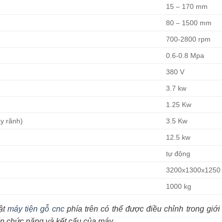
15 – 170 mm
80 – 1500 mm
700-2800 rpm
0.6-0.8 Mpa
380 V
3.7 kw
1.25 Kw
y rãnh)
3.5 Kw
12.5 kw
tự động
3200x1300x125
1000 kg
ật
máy tiện gỗ cnc
phía trên có thể được điều chỉnh trong gi
 chức năng và kết cấu của máy.