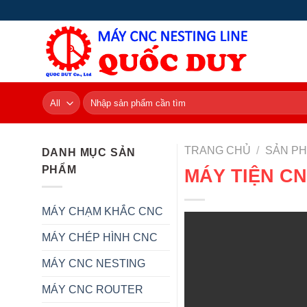
Skip
to
content
Tìm
kiếm:
TRANG CHỦ
/
SẢN P
DANH MỤC SẢN
PHẨM
MÁY TIỆN C
MÁY CHẠM KHẮC CNC
MÁY CHÉP HÌNH CNC
MÁY CNC NESTING
MÁY CNC ROUTER