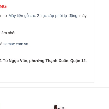
ỘNG
t như
Máy tiện gỗ cnc 2 trục cấp phôi tự động
, máy
 tâm nhất.
và
semac.com.vn
1 Tô Ngọc Vân, phường Thạnh Xuân, Quận 12,