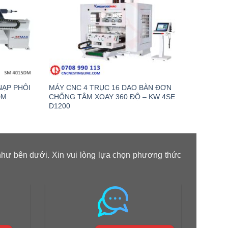
NẠP PHÔI
MÁY CNC 4 TRỤC 16 DAO BÀN ĐƠN
MÁY T
DM
CHỐNG TÂM XOAY 360 ĐỘ – KW 4SE
D1200
như bên dưới. Xin vui lòng lựa chọn phương thức