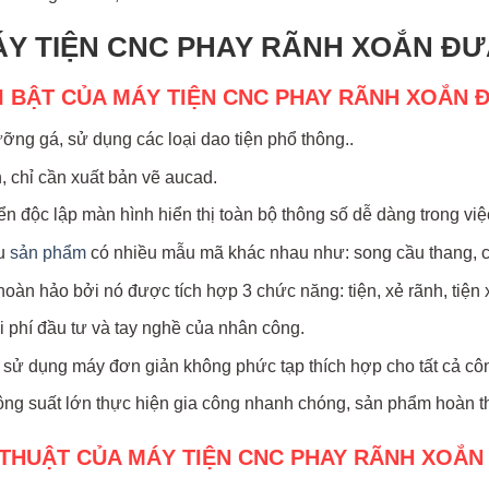
MÁY TIỆN CNC PHAY RÃNH XOẮN Đ
I BẬT CỦA MÁY TIỆN CNC PHAY RÃNH XOẮN 
ng gá, sử dụng các loại dao tiện phổ thông..
n, chỉ cần xuất bản vẽ aucad.
ển độc lập màn hình hiển thị toàn bộ thông số dễ dàng trong việ
ều
sản phẩm
có nhiều mẫu mã khác nhau như: song cầu thang, c
oàn hảo bởi nó được tích hợp 3 chức năng: tiện, xẻ rãnh, tiệ
hi phí đầu tư và tay nghề của nhân công.
h, sử dụng máy đơn giản không phức tạp thích hợp cho tất cả c
ông suất lớn thực hiện gia công nhanh chóng, sản phẩm hoàn th
THUẬT CỦA MÁY TIỆN CNC PHAY RÃNH XOẮN