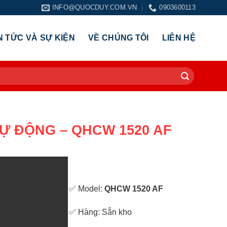
INFO@QUOCDUY.COM.VN
0903600113
N TỨC VÀ SỰ KIỆN
VỀ CHÚNG TÔI
LIÊN HỆ
Ự ĐỘNG – QHCW 1520 AF
✅ Model:
QHCW 1520 AF
✅ Hàng: Sẵn kho