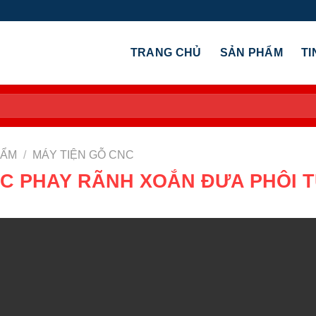
TRANG CHỦ
SẢN PHẨM
TI
HẨM
/
MÁY TIỆN GỖ CNC
NC PHAY RÃNH XOẮN ĐƯA PHÔI T