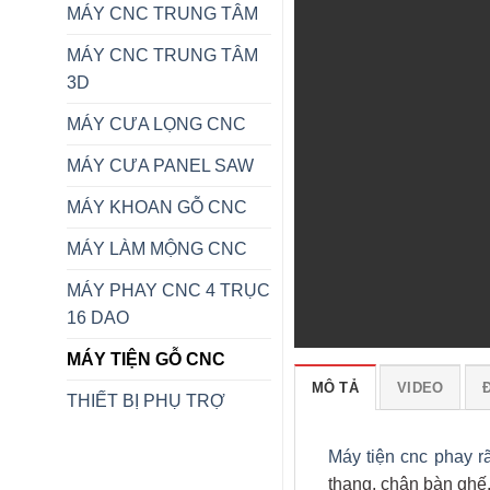
MÁY CNC TRUNG TÂM
MÁY CNC TRUNG TÂM
3D
MÁY CƯA LỌNG CNC
MÁY CƯA PANEL SAW
MÁY KHOAN GỖ CNC
MÁY LÀM MỘNG CNC
MÁY PHAY CNC 4 TRỤC
16 DAO
MÁY TIỆN GỖ CNC
MÔ TẢ
VIDEO
Đ
THIẾT BỊ PHỤ TRỢ
Máy tiện cnc phay r
thang, chân bàn ghế,