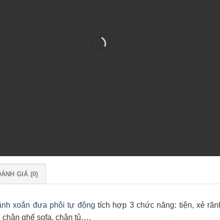
ÁNH GIÁ (0)
ãnh xoắn đưa phôi tự động
tích hợp 3 chức năng: tiện, xẻ rã
 chân ghế sofa, chân tủ….