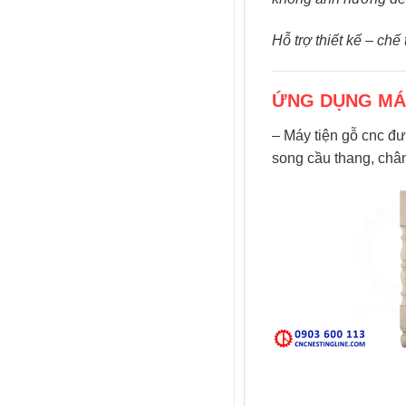
Hỗ trợ thiết kế – ch
ỨNG DỤNG MÁY
– Máy tiện gỗ cnc đ
song cầu thang, châ