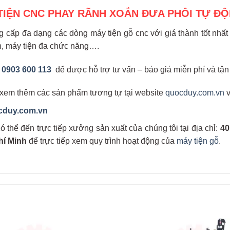
TIỆN CNC PHAY RÃNH XOẮN ĐƯA PHÔI TỰ Đ
 cấp đa dạng các dòng máy tiện gỗ cnc với giá thành tốt nhấ
ròn, máy tiện đa chức năng….
e
0903 600 113
để được hỗ trợ tư vấn – báo giá miễn phí và tận
 xem thêm các sản phẩm tương tự tại website
quocduy.com.vn
cduy.com.vn
 thể đến trực tiếp xưởng sản xuất của chúng tôi tại địa chỉ:
40
hí Minh
để trực tiếp xem quy trình hoạt động của
máy tiện gỗ
.