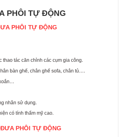
ƯA PHÔI TỰ ĐỘNG
ĐƯA PHÔI TỰ ĐỘNG
c thao tác căn chỉnh các cụm gia công.
hân bàn ghế, chân ghế sofa, chân tủ….
n xoắn…
ông nhân sử dụng.
iện có tính thẩm mỹ cao.
 ĐƯA PHÔI TỰ ĐỘNG