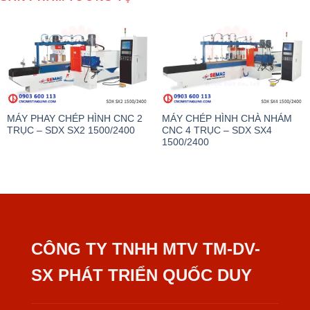
MÁY PHAY CHÉP HÌNH CNC 2
MÁY CHÉP HÌNH CHÀ NHÁM
TRỤC – SDX SX2 1500/2400
CNC 4 TRỤC – SDX SX4
1500/2400
CÔNG TY TNHH MTV TM-DV-
SX PHÁT TRIỂN QUỐC DUY