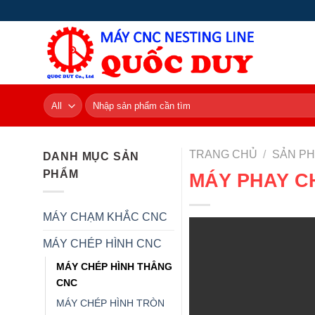
Skip
to
content
Tìm
kiếm:
TRANG CHỦ
/
SẢN P
DANH MỤC SẢN
PHẨM
MÁY PHAY CH
MÁY CHẠM KHẮC CNC
MÁY CHÉP HÌNH CNC
MÁY CHÉP HÌNH THẲNG
CNC
MÁY CHÉP HÌNH TRÒN