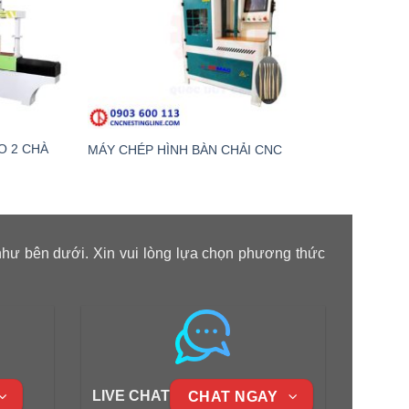
O 2 CHÀ
MÁY C
MÁY CHÉP HÌNH BÀN CHẢI CNC
2TC
như bên dưới. Xin vui lòng lựa chọn phương thức
LIVE CHAT
CHAT NGAY