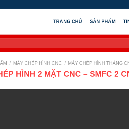
TRANG CHỦ
SẢN PHẨM
TI
HẨM
/
MÁY CHÉP HÌNH CNC
/
MÁY CHÉP HÌNH THẲNG C
ÉP HÌNH 2 MẶT CNC – SMFC 2 C