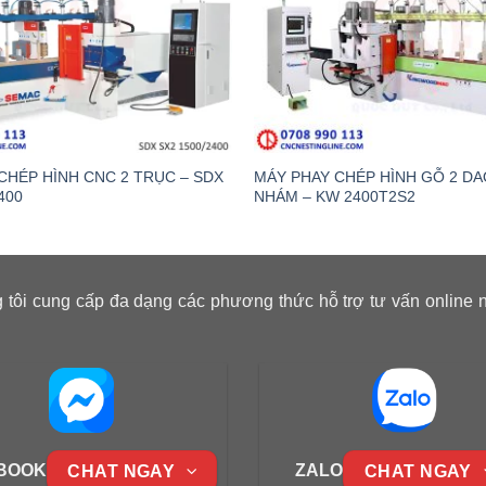
CHÉP HÌNH CNC 2 TRỤC – SDX
MÁY PHAY CHÉP HÌNH GỖ 2 DA
400
NHÁM – KW 2400T2S2
 tôi cung cấp đa dạng các phương thức hỗ trợ tư vấn online 
BOOK
ZALO
CHAT NGAY
CHAT NGAY