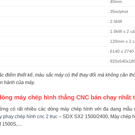
: 40mm
: 35m/phút
: 2.0kW
: 1.0kW x 2 cá
: 120mm x 2 c
: 6140 x 274
: 920x540x1
ặc điểm thiết kế, màu sắc máy có thể thay đổi mà không cần t
n hành của máy.
òng máy chép hình thẳng CNC bán chạy nhất 
trường có rất nhiều các dòng máy chép hình với đa dạng mẫ
 phay chép hình cnc 2 trục
– SDX SX2 1500/2400, Máy chép h
M 1500S,…