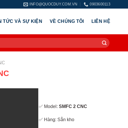
INFO@QUOCDUY.COM.VN
0903600113
N TỨC VÀ SỰ KIỆN
VỀ CHÚNG TÔI
LIÊN HỆ
NC
NC
✅ Model:
SMFC 2 CNC
✅ Hàng: Sẵn kho