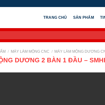
TRANG CHỦ
SẢN PHẨM
TI
HẨM
/
MÁY LÀM MỘNG CNC
/
MÁY LÀM MỘNG DƯƠNG C
ỘNG DƯƠNG 2 BÀN 1 ĐẦU – SMHF