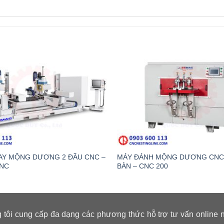
AY MỘNG DƯƠNG 2 ĐẦU CNC –
MÁY ĐÁNH MỘNG DƯƠNG CNC 
CNC
BÀN – CNC 200
 tôi cung cấp đa dạng các phương thức hỗ trợ tư vấn online 