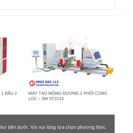
1 ĐẦU 2
MÁY TẠO MỘNG DƯƠNG 2 PHÔI CÙNG
MÁY 
LÚC – SM ST2214
SMRJ
như bên dưới. Xin vui lòng lựa chọn phương thức