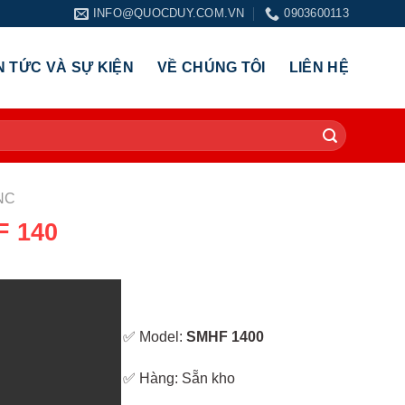
INFO@QUOCDUY.COM.VN
0903600113
N TỨC VÀ SỰ KIỆN
VỀ CHÚNG TÔI
LIÊN HỆ
NC
 140
✅ Model:
SMHF 1400
✅ Hàng: Sẵn kho