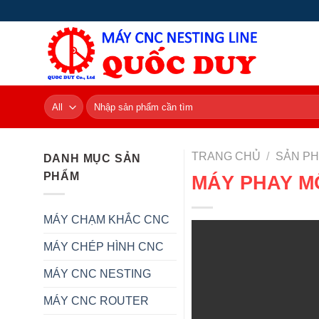
Skip
to
content
Tìm
kiếm:
TRANG CHỦ
/
SẢN P
DANH MỤC SẢN
PHẨM
MÁY PHAY M
MÁY CHẠM KHẮC CNC
MÁY CHÉP HÌNH CNC
MÁY CNC NESTING
MÁY CNC ROUTER