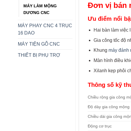
Đơn vị bán
MÁY LÀM MỘNG
DƯƠNG CNC
Ưu điểm nổi b
MÁY PHAY CNC 4 TRỤC
Hai bàn làm việc l
16 DAO
Gia công tốc độ n
MÁY TIỆN GỖ CNC
Khung
máy đánh 
THIẾT BỊ PHỤ TRỢ
Màn hình điều khi
Xilanh kẹp phôi c
Thông số kỹ th
Chiều rộng gia công m
Độ dày gia công mộng
Chiều dài gia công mộ
Động cơ trục