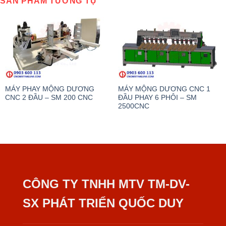
SẢN PHẨM TƯƠNG TỰ
MÁY PHAY MỘNG DƯƠNG
MÁY MỘNG DƯƠNG CNC 1
CNC 2 ĐẦU – SM 200 CNC
ĐẦU PHAY 6 PHÔI – SM
2500CNC
CÔNG TY TNHH MTV TM-DV-
SX PHÁT TRIỂN QUỐC DUY