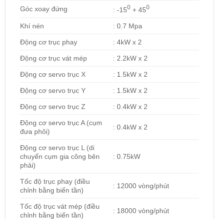
0
0
Góc xoay đứng
: -15
+ 45
Khí nén
: 0.7 Mpa
Động cơ trục phay
: 4kW x 2
Động cơ trục vát mép
: 2.2kW x 2
Động cơ servo trục X
: 1.5kW x 2
Động cơ servo trục Y
: 1.5kW x 2
Động cơ servo trục Z
: 0.4kW x 2
Động cơ servo trục A (cụm
: 0.4kW x 2
đưa phôi)
Động cơ servo trục L (di
chuyển cụm gia công bên
: 0.75kW
phải)
Tốc độ trục phay (điều
: 12000 vòng/phút
chỉnh bằng biến tần)
Tốc độ trục vát mép (điều
: 18000 vòng/phút
chỉnh bằng biến tần)