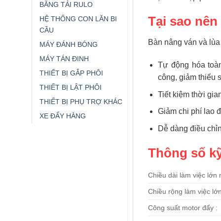
BĂNG TẢI RULO
Tại sao nên
HỆ THỐNG CON LĂN BI
CẦU
Bàn nâng ván và lùa 
MÁY ĐÁNH BÓNG
MÁY TÁN ĐINH
Tự động hóa toàn
THIẾT BỊ GẮP PHÔI
công, giảm thiểu s
THIẾT BỊ LẬT PHÔI
Tiết kiệm thời gi
THIẾT BỊ PHỤ TRỢ KHÁC
Giảm chi phí lao 
XE ĐẨY HÀNG
Dễ dàng điều chỉn
Thông số kỹ
Chiều dài làm việc lớn 
Chiều rộng làm việc lớ
Công suất motor đẩy :