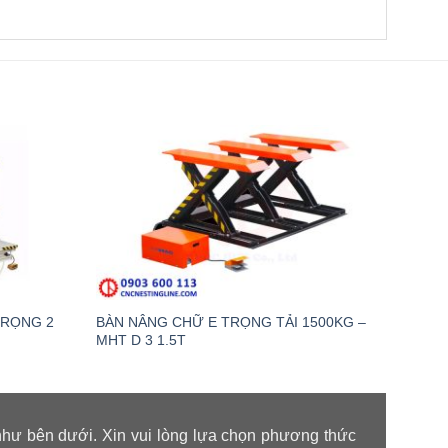
TRỌNG 2
BÀN NÂNG CHỮ E TRỌNG TẢI 1500KG –
BÀN N
MHT D 3 1.5T
1T
như bên dưới. Xin vui lòng lựa chọn phương thức