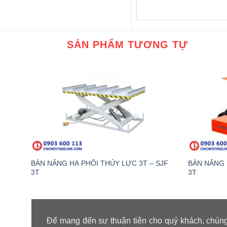
SẢN PHẨM TƯƠNG TỰ
BÀN NÂNG HẠ PHÔI THỦY LỰC 3T – SJF
BÀN NÂNG 
3T
3T
Để mang đến sự thuận tiện cho quý khách, chúng