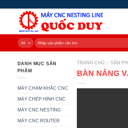
Skip
to
content
Tìm
kiếm:
TRANG CHỦ
/
SẢN P
DANH MỤC SẢN
PHẨM
BÀN NÂNG VÁ
MÁY CHẠM KHẮC CNC
MÁY CHÉP HÌNH CNC
MÁY CNC NESTING
MÁY CNC ROUTER