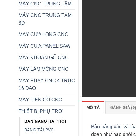
MÁY CNC TRUNG TÂM
MÁY CNC TRUNG TÂM
3D
MÁY CƯA LỌNG CNC
MÁY CƯA PANEL SAW
MÁY KHOAN GỖ CNC
MÁY LÀM MỘNG CNC
MÁY PHAY CNC 4 TRỤC
16 DAO
MÁY TIỆN GỖ CNC
MÔ TẢ
ĐÁNH GIÁ (0
THIẾT BỊ PHỤ TRỢ
BÀN NÂNG HẠ PHÔI
Bàn nâng ván và lù
BĂNG TẢI PVC
đoạn như nạp phôi 