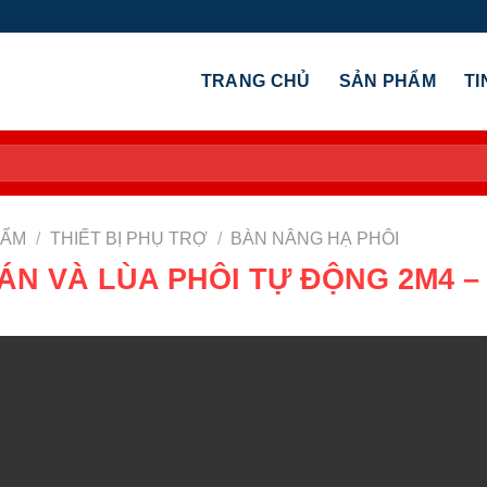
TRANG CHỦ
SẢN PHẨM
TI
HẨM
/
THIẾT BỊ PHỤ TRỢ
/
BÀN NÂNG HẠ PHÔI
N VÀ LÙA PHÔI TỰ ĐỘNG 2M4 – 