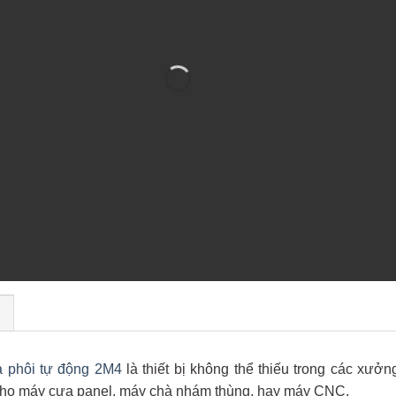
)
a phôi tự động 2M4
là thiết bị không thể thiếu trong các xưởn
cho máy cưa panel, máy chà nhám thùng, hay máy CNC.