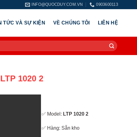
INFO@QUOCDUY.COM.VN
0903600113
N TỨC VÀ SỰ KIỆN
VỀ CHÚNG TÔI
LIÊN HỆ
LTP 1020 2
✅ Model:
LTP 1020 2
✅ Hàng: Sẵn kho