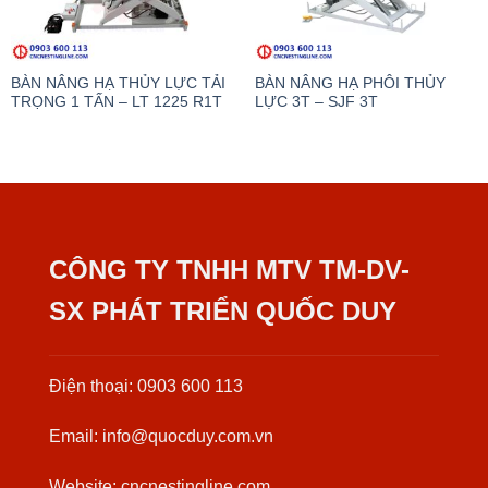
BÀN NÂNG HẠ THỦY LỰC TẢI
BÀN NÂNG HẠ PHÔI THỦY
TRỌNG 1 TẤN – LT 1225 R1T
LỰC 3T – SJF 3T
CÔNG TY TNHH MTV TM-DV-
SX PHÁT TRIỂN QUỐC DUY
Điện thoại: 0903 600 113
Email: info@quocduy.com.vn
Website: cncnestingline.com