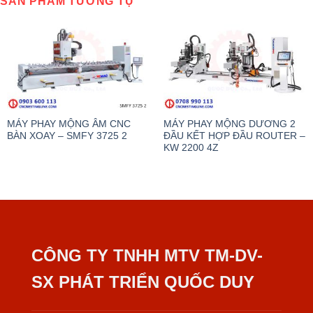
SẢN PHẨM TƯƠNG TỰ
MÁY PHAY MỘNG ÂM CNC
MÁY PHAY MỘNG DƯƠNG 2
BÀN XOAY – SMFY 3725 2
ĐẦU KẾT HỢP ĐẦU ROUTER –
KW 2200 4Z
CÔNG TY TNHH MTV TM-DV-
SX PHÁT TRIỂN QUỐC DUY