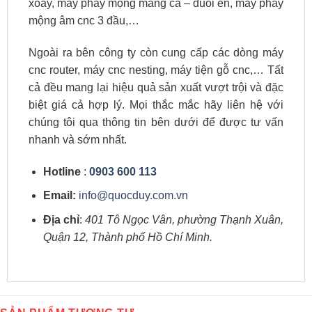
xoay, máy phay mộng mang cá – đuôi én, máy phay
mộng âm cnc 3 đầu,…
Ngoài ra bên công ty còn cung cấp các dòng máy
cnc router, máy cnc nesting, máy tiện gỗ cnc,… Tất
cả đều mang lại hiệu quả sản xuất vượt trội và đặc
biệt giá cả hợp lý. Mọi thắc mắc hãy liên hệ với
chúng tôi qua thông tin bên dưới để được tư vấn
nhanh và sớm nhất.
Hotline
:
0903 600 113
Email:
info@quocduy.com.vn
Địa chỉ
:
401 Tô Ngọc Vân, phường Thạnh Xuân,
Quận 12, Thành phố Hồ Chí Minh.