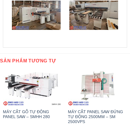
SẢN PHẨM TƯƠNG TỰ
MÁY CẮT GỖ TỰ ĐỘNG
MÁY CẮT PANEL SAW ĐỨNG
PANEL SAW – SMHH 280
TỰ ĐỘNG 2500MM – SM
2500VPS