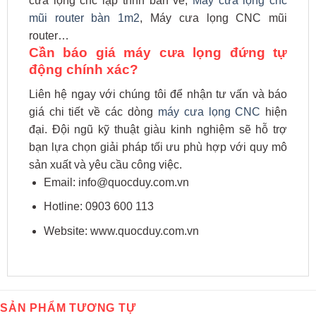
cưa lọng cnc lập trình bản vẽ,
Máy cưa lọng cnc
mũi router bàn 1m2
, Máy cưa lọng CNC mũi
router…
Cần báo giá máy cưa lọng đứng tự
động chính xác?
Liên hệ ngay với chúng tôi để nhận tư vấn và báo
giá chi tiết về các dòng
máy cưa lọng CNC
hiện
đại. Đội ngũ kỹ thuật giàu kinh nghiệm sẽ hỗ trợ
bạn lựa chọn giải pháp tối ưu phù hợp với quy mô
sản xuất và yêu cầu công việc.
Email: info@quocduy.com.vn
Hotline: 0903 600 113
Website: www.quocduy.com.vn
SẢN PHẨM TƯƠNG TỰ