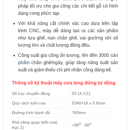
pháp tối ưu cho gia công các chi tiết gỗ có hình
dạng cong phức tạp.
Với khả năng cắt chính xác cao dựa trên lập
trình CNC, máy dễ dàng tạo ra các sản phẩm
như tựa ghế, nan chân ghế, vai giường với số
lượng lớn và chất lượng đồng đều.
Công suất gia công ấn tượng, lên đến 3000
sản
phẩm
chân ghế/ngày, giúp tăng năng suất sản
xuất và giảm thiểu chi phí nhân công đáng kể.
Thông số kỹ thuật máy cưa lọng đứng tự động
Số trục chuyển động
: 03 (X,Y,Z)
Quy cách lưỡi cưa
: 5340×16 x 0.8mm
Đường kính bánh đà
: 760mm
Khả năng quay lưỡi cưa(
o
o
: +90
-90
trục Z)