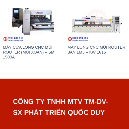
MÁY CƯA LỌNG CNC MŨI
MÁY LỌNG CNC MŨI ROUTER
ROUTER (MŨI XOẮN) – SM
BÀN 1M5 – KW 1615
1500A
CÔNG TY TNHH MTV TM-DV-
SX PHÁT TRIỂN QUỐC DUY