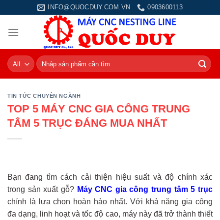
Skip
INFO@QUOCDUY.COM.VN
0903600113
to
content
Tìm
kiếm:
TIN TỨC CHUYÊN NGÀNH
TOP 5 MÁY CNC GIA CÔNG TRUNG
TÂM 5 TRỤC ĐÁNG MUA NHẤT
Bạn đang tìm cách cải thiện hiệu suất và độ chính xác
trong sản xuất gỗ?
Máy CNC gia công trung tâm 5 trục
chính là lựa chọn hoàn hảo nhất. Với khả năng gia công
đa dạng, linh hoạt và tốc độ cao, máy này đã trở thành thiết