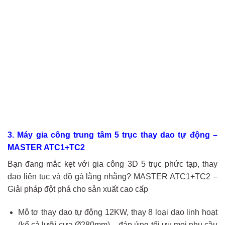
3. Máy gia công trung tâm 5 trục thay dao tự động –
MASTER ATC1+TC2
Bạn đang mắc kẹt với gia công 3D 5 trục phức tạp, thay
dao liên tục và đồ gá lằng nhằng? MASTER ATC1+TC2 –
Giải pháp đột phá cho sản xuất cao cấp
Mô tơ thay dao tự động 12KW, thay 8 loại dao linh hoạt
(kể cả lưỡi cưa Ø280mm) – đáp ứng tối ưu mọi nhu cầu