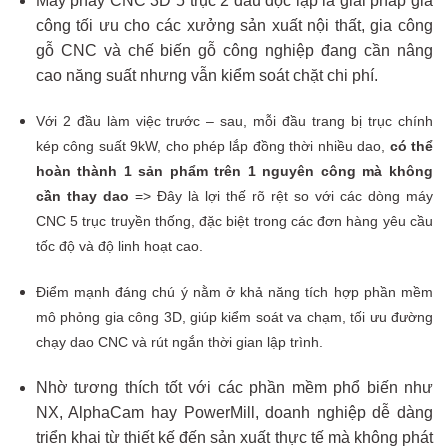
Máy phay CNC 3D 5 trục 2 đầu độc lập là giải pháp gia
công tối ưu cho các xưởng sản xuất nội thất, gia công
gỗ CNC và chế biến gỗ công nghiệp đang cần nâng
cao năng suất nhưng vẫn kiểm soát chặt chi phí.
Với 2 đầu làm việc trước – sau, mỗi đầu trang bị trục chính
kép công suất 9kW, cho phép lắp đồng thời nhiều dao,
có thể
hoàn thành 1 sản phẩm trên 1 nguyên công mà không
cần thay dao
=>
Đây là lợi thế rõ rệt so với các dòng máy
CNC 5 trục truyền thống, đặc biệt trong các đơn hàng yêu cầu
tốc độ và độ linh hoạt cao.
Điểm mạnh đáng chú ý nằm ở khả năng tích hợp phần mềm
mô phỏng gia công 3D, giúp kiểm soát va chạm, tối ưu đường
chạy dao CNC và rút ngắn thời gian lập trình.
Nhờ tương thích tốt với các phần mềm phổ biến như
NX, AlphaCam hay PowerMill, doanh nghiệp dễ dàng
triển khai từ thiết kế đến sản xuất thực tế mà không phát