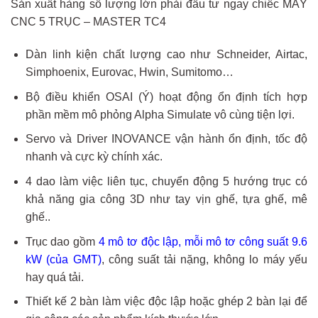
Sản xuất hàng số lượng lớn phải đầu tư ngay chiếc MÁY
CNC 5 TRỤC – MASTER TC4
Dàn linh kiện chất lượng cao như Schneider, Airtac,
Simphoenix, Eurovac, Hwin, Sumitomo…
Bộ điều khiển OSAI (Ý) hoạt động ổn định tích hợp
phần mềm mô phỏng Alpha Simulate vô cùng tiện lợi.
Servo và Driver INOVANCE vận hành ổn định, tốc độ
nhanh và cực kỳ chính xác.
4 dao làm việc liên tục, chuyển động 5 hướng trục có
khả năng gia công 3D như tay vịn ghế, tựa ghế, mê
ghế..
Trục dao gồm
4 mô tơ độc lập, mỗi mô tơ công suất 9.6
kW (của GMT)
, công suất tải nặng, không lo máy yếu
hay quá tải.
Thiết kế 2 bàn làm việc độc lập hoặc ghép 2 bàn lại để