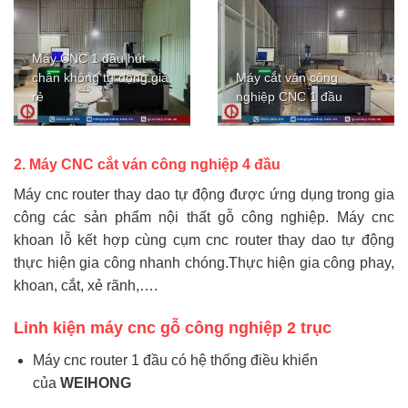
Máy CNC 1 đầu hút
chân không tự động giá
Máy cắt ván công
rẻ
nghiệp CNC 1 đầu
2. Máy CNC cắt ván công nghiệp 4 đầu
Máy cnc router thay dao tự động được ứng dụng trong gia
công các sản phẩm nội thất gỗ công nghiệp. Máy cnc
khoan lỗ kết hợp cùng cụm cnc router thay dao tự động
thực hiện gia công nhanh chóng.Thực hiện gia công phay,
khoan, cắt, xẻ rãnh,….
Linh kiện máy cnc gỗ công nghiệp 2 trục
Máy cnc router 1 đầu có hệ thống điều khiển
của
WEIHONG