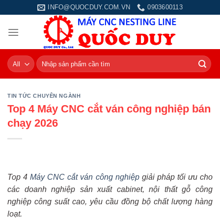
Skip
INFO@QUOCDUY.COM.VN
0903600113
to
content
Tìm
kiếm:
TIN TỨC CHUYÊN NGÀNH
Top 4 Máy CNC cắt ván công nghiệp bán
chạy 2026
Top 4
Máy CNC cắt ván công nghiệp
giải pháp tối ưu cho
các doanh nghiệp sản xuất cabinet, nội thất gỗ công
nghiệp công suất cao, yêu cầu đồng bộ chất lượng hàng
loạt.